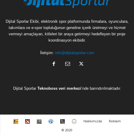
Dijital Sporlar Ekibi, elektronik spor platformunda firmalara, oyunculara,
takımlara ve e-spor topluluğunun geneline içerik üretmeyi ve hizmet
vermeyi amaçlayan, kitleleri bir araya getirmeyi hedefleyen bir proje
koordinasyon ekibidir.
İletişim:
info@dijitalsporlar.com
Dijital Sporlar
Teknoboss veri merkezi
‘nde barındırılmaktadır.
C
D
H
H
L
O
Hakkımızda
Reklam
S
o
e
e
e
v
© 2020