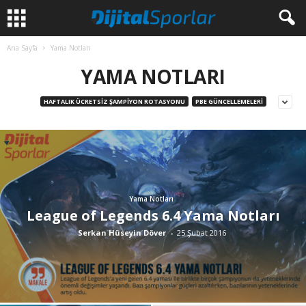
Ana Sayfa
Yama Notları
YAMA NOTLARI
HAFTALIK ÜCRETSIZ ŞAMPIYON ROTASYONU
PBE GÜNCELLEMELERI
Yama Notları
League of Legends 6.4 Yama Notları
Serkan Hüseyin Döver
-
25 Şubat 2016