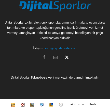
Dijital Sporlar Ekibi, elektronik spor platformunda firmalara, oyunculara,
takımlara ve e-spor topluluğunun geneline içerik üretmeyi ve hizmet
vermeyi amaçlayan, kitleleri bir araya getirmeyi hedefleyen bir proje
koordinasyon ekibidir.
İletişim:
info@dijitalsporlar.com
Dijital Sporlar
Teknoboss veri merkezi
‘nde barındırılmaktadır.
C
D
H
H
L
O
Hakkımızda
Reklam
S
o
e
e
e
v