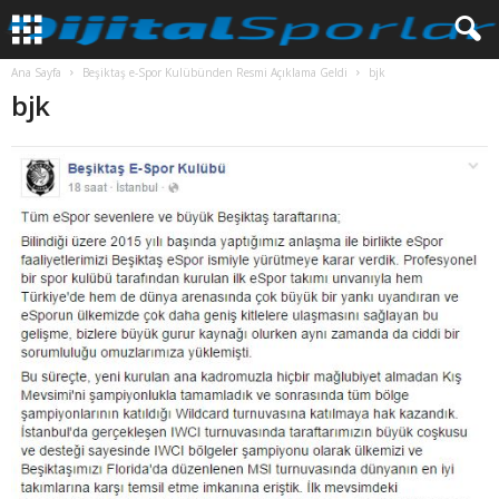
Ana Sayfa
Beşiktaş e-Spor Kulübünden Resmi Açıklama Geldi
bjk
bjk