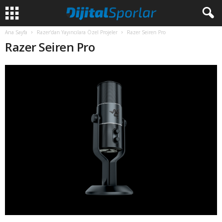
Ana Sayfa
Razer’dan Yayıncılara Özel Projeler
Razer Seiren Pro
Razer Seiren Pro