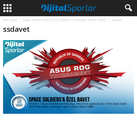
Ana Sayfa
Space Soldiers ASUS ROG Nordic Challenge’a Davet Edildi!
ssdavet
ssdavet