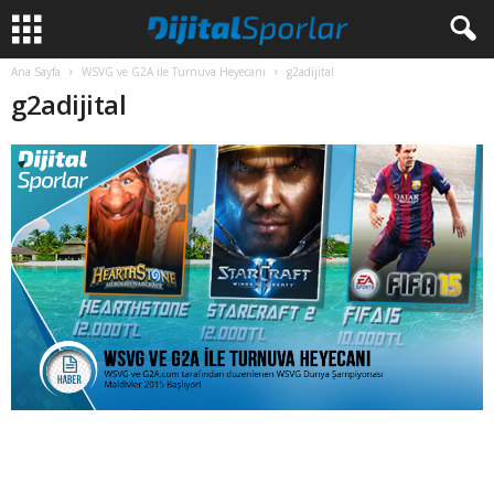
Ana Sayfa
WSVG ve G2A ile Turnuva Heyecanı
g2adijital
g2adijital