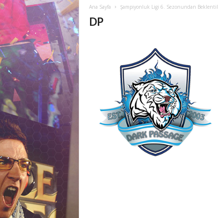
M
Ana Sayfa
Şampiyonluk Ligi 6. Sezonundan Beklentil
DP