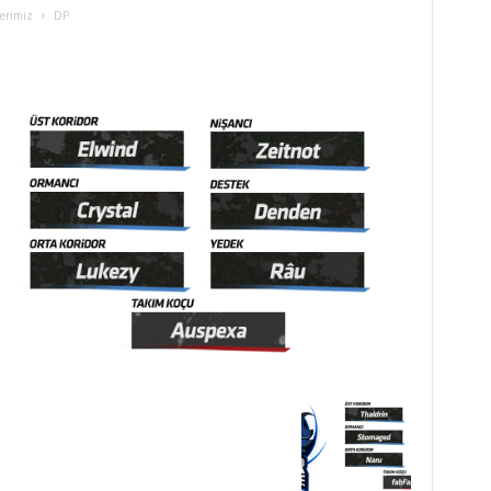
erimiz
DP