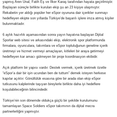
yapmış Aren Ünal, Fatih Eş ve İlker Karaş tarafından hayata geçirilmiştir.
Başlayan süreçle birlikte kurulan ekip şu an 23 kişiye ulaşmıştır.
Rekabetin yer aldığı popüler her eSpor oyununa dair içerikler sunmayı
hedefleyen ekipte son yıllarda Türkiye’de başarılı işlere imza atmış kişiler
bulunmaktadır.
6 aylık hazırlık aşamasından sonra yayın hayatına başlayan Dijital
Sporlar web sitesi ve arkasındaki ekip, elektronik spor platformunda
firmalara, oyunculara, takımlara ve eSpor topluluğunun geneline içerik
üretmeyi ve hizmet vermeyi amaçlayan, kitleleri bir araya getirmeyi
hedefleyen kar amacı gütmeyen bir proje koordinasyon ekibidir.
Açık platform bir yapısı vardır. Destek vermek, içerik üretmek özetle
“eSpor’a dair bir işin ucundan ben de tuttum” demek isteyen herkese
kapılar açıktır. Gönüllülük esasına göre bir arada olan ekip eSpor
tutkusunu kalplerinde taşıyan bireylerle birlikte daha iyi hedeflere
koşulabileceğinin bilincindedir.
Türkiye’nin son dönemde oldukça güçlü bir şekilde kurulumunu
tamamlayan Space Soldiers eSpor takımının da dijital mecra
partnerlerliğini yapmıştır.