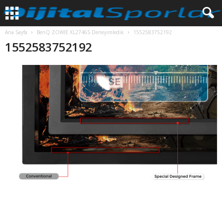
Ana Sayfa
BenQ ZOWIE XL2746S Deneyimledik
1552583752192
1552583752192