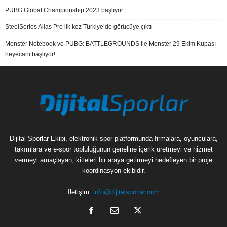
PUBG Global Championship 2023 başlıyor
SteelSeries Alias Pro ilk kez Türkiye’de görücüye çıktı
Monster Notebook ve PUBG: BATTLEGROUNDS ile Monster 29 Ekim Kupası
heyecanı başlıyor!
Dijital Sporlar Ekibi, elektronik spor platformunda firmalara, oyunculara,
takımlara ve e-spor topluluğunun geneline içerik üretmeyi ve hizmet
vermeyi amaçlayan, kitleleri bir araya getirmeyi hedefleyen bir proje
koordinasyon ekibidir.
İletişim:
info@dijitalsporlar.com