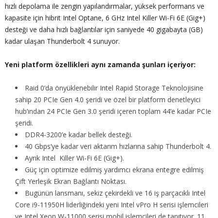
hızlı depolama ile zengin yapılandırmalar, yüksek performans ve
kapasite için hibrit Intel Optane, 6 GHz Intel Killer Wi-Fi 6E (Gig+)
desteği ve daha hızlı bağlantılar için saniyede 40 gigabayta (GB)
kadar ulaşan Thunderbolt 4 sunuyor.
Yeni platform özellikleri aynı zamanda şunları içeriyor:
Raid 0’da önyüklenebilir Intel Rapid Storage Teknolojisine
sahip 20 PCIe Gen 4.0 şeridi ve özel bir platform denetleyici
hub’ından 24 PCIe Gen 3.0 şeridi içeren toplam 44’e kadar PCIe
şeridi.
DDR4-3200’e kadar bellek desteği.
40 Gbps’ye kadar veri aktarım hızlarına sahip Thunderbolt 4.
Ayrık Intel Killer Wi-Fi 6E (Gig+).
Güç için optimize edilmiş yardımcı ekrana entegre edilmiş
Çift Yerleşik Ekran Bağlantı Noktası.
Bugünün lansmanı, sekiz çekirdekli ve 16 iş parçacıklı Intel
Core i9-11950H liderliğindeki yeni Intel vPro H serisi işlemcileri
ve Intel Xeon W-11000 serisi mobil işlemcileri de tanıtıyor. 11.