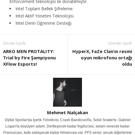
Enforcement teknolojisi ile donatılmıştır.
Intel Toplam Bellek Şifreleme.
Intel Aktif Yönetim Teknolojisi.
Intel Derin Öğrenme Desteği.
Önceki İçerik
Sonraki İçerik
ARKO MEN PROTALITY:
HyperX, FaZe Clan’ın resmi
Trial by Fire Şampiyonu
oyun mikrofonu ortağı
XFlow Esports!
oldu
Mehmet Nalçakan
Dijital Sporlar'da İçerik Yöneticisi, Crash Bandicoot'la, Solid Snake'le, Gabriel
Logan'la büyüyen adam. Dertleşecek kadar İngilizcesi, selam verecek kadar
Fransızcası, kafa sallayacak kadar Almancası var. FPS sever, ancak diğerlerine