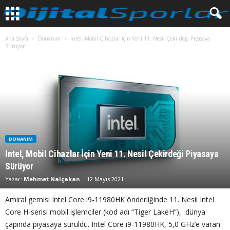
Ana Sayfa
Donanım
Intel, Mobil Cihazlar İçin Yeni 11. Nesil Çekirdeği Piyasaya
Sürüyor
DONANIM
Intel, Mobil Cihazlar İçin Yeni 11. Nesil Çekirdeği Piyasaya
Sürüyor
Yazar:
Mehmet Nalçakan
-
12 Mayıs 2021
Amiral gemisi Intel Core i9-11980HK önderliğinde 11. Nesil Intel
Core H-serisi mobil işlemciler (kod adı “Tiger LakeH”), dünya
çapında piyasaya sürüldü. Intel Core i9-11980HK, 5,0 GHz’e varan