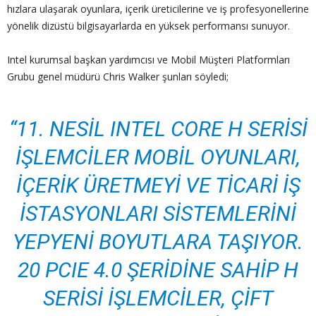
hızlara ulaşarak oyunlara, içerik üreticilerine ve iş profesyonellerine
yönelik dizüstü bilgisayarlarda en yüksek performansı sunuyor.
Intel kurumsal başkan yardımcısı ve Mobil Müşteri Platformları
Grubu genel müdürü Chris Walker şunları söyledi;
“11. NESIL INTEL CORE H SERISI
IŞLEMCILER MOBIL OYUNLARI,
IÇERIK ÜRETMEYI VE TICARI IŞ
ISTASYONLARI SISTEMLERINI
YEPYENI BOYUTLARA TAŞIYOR.
20 PCIE 4.0 ŞERIDINE SAHIP H
SERISI IŞLEMCILER, ÇIFT