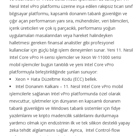
Nesil Intel vPro platformu üzerine inşa edilen rakipsiz ticari sınıf
bilgisayar platformu, kapsamlı donanım tabanlı güvenliğin ve
çığır açan performansın yanı sıra, mühendisler, veri bilimcileri,
içerik üreticileri ve çok iş parçacıklı, performansı yoğun
uygulamaları masalarından veya hareket halindeyken
halletmesi gereken finansal analistler gibi profesyonel
kullanıcılar için güçlü bilgi işlem deneyimleri sunar. Yeni 11. Nesil
Intel Core vPro H-serisi işlemciler ve Xeon W-11000 serisi
mobil işlemciler bugün tanıtıldı ve yeni Intel Core vPro
platformuyla birleştirildiğinde şunları sunuyor:
Xeon + Hata Düzeltme Kodu (ECC) bellek.
Intel Donanım Kalkanı – 11. Nesil Intel Core vPro mobil
işlemcilerle sağlanan Intel vPro platformunda özel olarak
mevcuttur, işletmeler için dünyanın en kapsamlı donanım
tabanlı güvenliğini ve Windows tabanlı sistemler için fidye
yazılımlarını ve kripto madencilik saldırılarını durdurmaya
yardımcı olmak için endüstrinin ilk ve tek silikon destekli yapay
zeka tehdit algılamasını sağlar. Ayrıca, Intel Control-flow