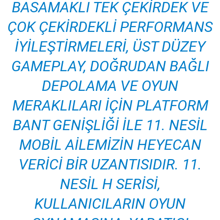
BASAMAKLI TEK ÇEKIRDEK VE
ÇOK ÇEKIRDEKLI PERFORMANS
IYILEŞTIRMELERI, ÜST DÜZEY
GAMEPLAY, DOĞRUDAN BAĞLI
DEPOLAMA VE OYUN
MERAKLILARI IÇIN PLATFORM
BANT GENIŞLIĞI ILE 11. NESIL
MOBIL AILEMIZIN HEYECAN
VERICI BIR UZANTISIDIR. 11.
NESIL H SERISI,
KULLANICILARIN OYUN