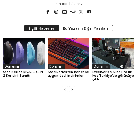
de burun bükmez.
İlgili Haberler
Bu Yazarın Diğer Yazıları
Donanım
Donanım
Donanım
SteelSeries RIVAL 3 GEN
SteelSeries’ten her cebe
SteelSeries Alias Pro ilk
2 Serisini Tanıttı
uygun özel indirimler
kez Türkiye’de görücüye
çıktı