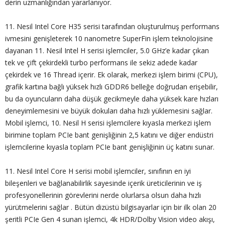
derin uzmanlığından yararlanıyor.
11. Nesil Intel Core H35 serisi tarafından oluşturulmuş performans
ivmesini genişleterek 10 nanometre SuperFin işlem teknolojisine
dayanan 11. Nesil Intel H serisi işlemciler, 5.0 GHz’e kadar çıkan
tek ve çift çekirdekli turbo performans ile sekiz adede kadar
çekirdek ve 16 Thread içerir. Ek olarak, merkezi işlem birimi (CPU),
grafik kartına bağlı yüksek hızlı GDDR6 belleğe doğrudan erişebilir,
bu da oyuncuların daha düşük gecikmeyle daha yüksek kare hızları
deneyimlemesini ve büyük dokuları daha hızlı yüklemesini sağlar.
Mobil işlemci, 10. Nesil H serisi işlemcilere kıyasla merkezi işlem
birimine toplam PCIe bant genişliğinin 2,5 katını ve diğer endüstri
işlemcilerine kıyasla toplam PCIe bant genişliğinin üç katını sunar.
11. Nesil Intel Core H serisi mobil işlemciler, sınıfının en iyi
bileşenleri ve bağlanabilirlik sayesinde içerik üreticilerinin ve iş
profesyonellerinin görevlerini nerde olurlarsa olsun daha hızlı
yürütmelerini sağlar . Bütün dizüstü bilgisayarlar için bir ilk olan 20
şeritli PCIe Gen 4 sunan işlemci, 4k HDR/Dolby Vision video akışı,