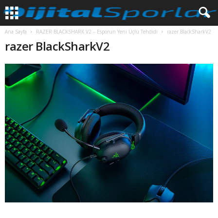
Ana Sayfa
RAZER BLACKSHARK V2 – Esporun Yeni Üçlü Tehdidi
razer BlackSharkV2
razer BlackSharkV2