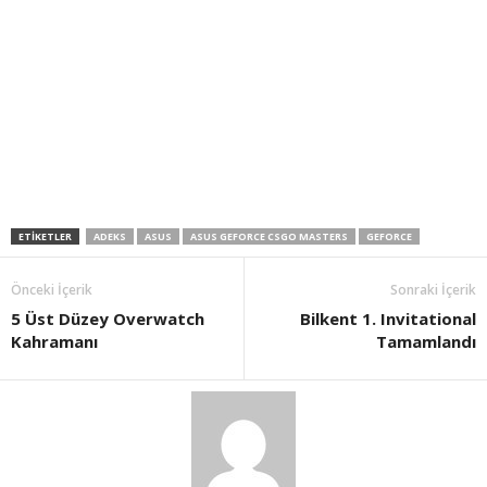
ETIKETLER
ADEKS
ASUS
ASUS GEFORCE CSGO MASTERS
GEFORCE
Önceki İçerik
Sonraki İçerik
5 Üst Düzey Overwatch
Bilkent 1. Invitational
Kahramanı
Tamamlandı