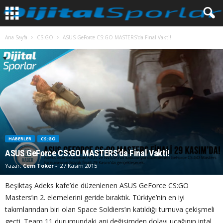
Ana Sayfa
CS:GO
ASUS GeForce CS:GO MASTERS’da Final Vakti!
HABERLER
CS:GO
ASUS GeForce CS:GO MASTERS’da Final Vakti!
Yazar:
Cem Toker
-
27 Kasım 2015
Beşiktaş Adeks kafe’de düzenlenen ASUS GeForce CS:GO
Masters’ın 2. elemelerini geride bıraktık. Türkiye’nin en iyi
takımlarından biri olan Space Soldiers’ın katıldığı turnuva çekişmeli
geçti. Team 11 durumundaki ani değişimden dolayı uçağının iptal