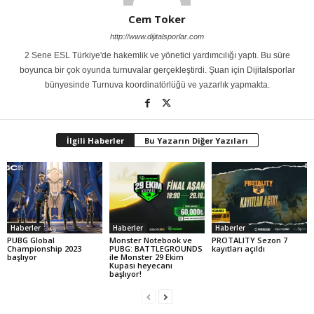
Cem Toker
http://www.dijitalsporlar.com
2 Sene ESL Türkiye'de hakemlik ve yönetici yardımcılığı yaptı. Bu süre
boyunca bir çok oyunda turnuvalar gerçekleştirdi. Şuan için Dijitalsporlar
bünyesinde Turnuva koordinatörlüğü ve yazarlık yapmakta.
İlgili Haberler
Bu Yazarın Diğer Yazıları
Haberler
Haberler
Haberler
PUBG Global
Monster Notebook ve
PROTALITY Sezon 7
Championship 2023
PUBG: BATTLEGROUNDS
kayıtları açıldı
başlıyor
ile Monster 29 Ekim
Kupası heyecanı
başlıyor!