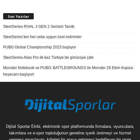
Son Yazılar
SteelSeries RIVAL 3 GEN 2 Serisini Tanıttı
SteelSeries’ten her cebe uygun özel indirimler
PUBG Global Championship 2023 başlıyor
SteelSeries Alias Pro ilk kez Türkiye’de görücüye çıktı
Monster Notebook ve PUBG: BATTLEGROUNDS ile Monster 29 Ekim Kupası
heyecanı başlıyor!
Dijital Sporlar Ekibi, elektronik spor platformunda firmalara, oyunculara,
takımlara ve e-spor topluluğunun geneline içerik üretmeyi ve hizmet
vermeyi amaçlayan, kitleleri bir araya getirmeyi hedefleyen bir proje