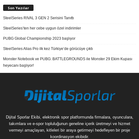
Son Yazılar
SteelSeries RIVAL 3 GEN 2 Serisini Tanıttı
SteelSeries’ten her cebe uygun özel indirimler
PUBG Global Championship 2023 başlıyor
SteelSeries Alias Pro ilk kez Türkiye’de görücüye çıktı
Monster Notebook ve PUBG: BATTLEGROUNDS ile Monster 29 Ekim Kupası
heyecanı başlıyor!
Dijital Sporlar Ekibi, elektronik spor platformunda firmalara, oyunculara,
takımlara ve e-spor topluluğunun geneline içerik üretmeyi ve hizmet
vermeyi amaçlayan, kitleleri bir araya getirmeyi hedefleyen bir proje
koordinasyon ekibidir.