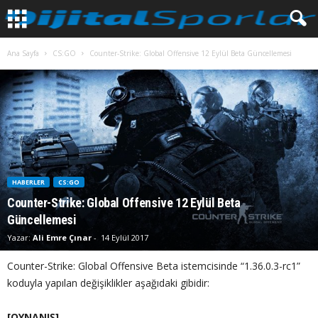
Ana Sayfa
CS:GO
Counter-Strike: Global Offensive 12 Eylül Beta Güncellemesi
HABERLER
CS:GO
Counter-Strike: Global Offensive 12 Eylül Beta
Güncellemesi
Yazar:
Ali Emre Çınar
-
14 Eylül 2017
Counter-Strike: Global Offensive Beta istemcisinde “1.36.0.3-rc1”
koduyla yapılan değişiklikler aşağıdaki gibidir:
[OYNANIŞ]