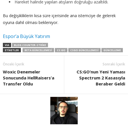
Hareket halinde yapılan atışların doğruluğu azaltıldı.
Bu değişikliklerin kısa süre içerisinde ana istemciye de gelerek
oyuna dahil olması bekleniyor.
Espor’a Büyük Yatırım
VIA
BLOG.COUNTER-STRIKE
ETIKETLER
BETA GÜNCELLEMESI
CS:GO
CSGO GÜNCELLEMESI
GÜNCELLEME
Önceki İçerik
Sonraki İçerik
Woxic Denemeler
CS:GO’nun Yeni Yaması
Sonucunda HellRaisers’a
Spectrum 2 Kasasıyla
Transfer Oldu
Beraber Geldi