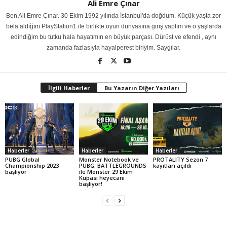
Ali Emre Çınar
Ben Ali Emre Çınar. 30 Ekim 1992 yılında İstanbul'da doğdum. Küçük yaşta zor
bela aldığım PlayStation1 ile birlikte oyun dünyasına giriş yaptım ve o yaşlarda
edindiğim bu tutku hala hayatımın en büyük parçası. Dürüst ve efendi , aynı
zamanda fazlasıyla hayalperest biriyim. Saygılar.
İlgili Haberler
Bu Yazarın Diğer Yazıları
Haberler
Haberler
Haberler
PUBG Global
Monster Notebook ve
PROTALITY Sezon 7
Championship 2023
PUBG: BATTLEGROUNDS
kayıtları açıldı
başlıyor
ile Monster 29 Ekim
Kupası heyecanı
başlıyor!