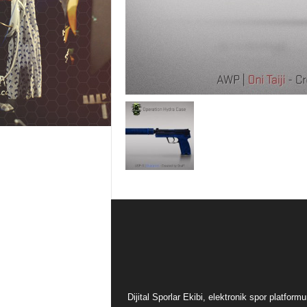
Dijital Sporlar Ekibi, elektronik spor platfor