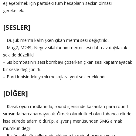
eşleşebilmek için partideki tüm hesapların seçkin olması
gerekecek.
[SESLER]
– Düşük mermi kalmışken çıkan mermi sesi değiştirildi.
– Mag7, M249, Negev silahlarının mermi sesi daha az dağılacak
şekilde düzeltildi.
– Sis bombasının sesi bombayı çözerken çıkan sesi kapatmayacak
bir sesle değiştirildi.
– Parti lobisindeki yazılı mesajlara yeni sesler eklendi.
[DİĞER]
– Klasik oyun modlarında, round içerisinde kazanılan para round
sırasında harcanamayacak. Örnek olarak ilk el olan tabanca elinde
kısa sürede adam öldürüp, alışveriş menüsünden SMG almak
mümkün değil.
– Bir önceki güncellemede eklenen tazminat, ısınma veya