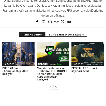
Dijital Sporlar'da İçerik Yöneticisi, Crash Bandicoot'la, Solid Snake'le, Gabriel
Logan'la büyüyen adam. Dertleşecek kadar İngilizcesi, selam verecek kadar
Fransızcası, kafa sallayacak kadar Almancası var. FPS sever, ancak diğerlerine
de burun bükmez.
İlgili Haberler
Bu Yazarın Diğer Yazıları
Haberler
Haberler
Haberler
PUBG Global
Monster Notebook ve
PROTALITY Sezon 7
Championship 2023
PUBG: BATTLEGROUNDS
kayıtları açıldı
başlıyor
ile Monster 29 Ekim
Kupası heyecanı
başlıyor!