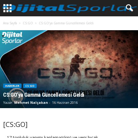
Ana Sayfa
CS:GO
CS:GO’ya Gamma Güncellemesi Geldi
HABERLER
CS:GO
CS:GO’ya Gamma Güncellemesi Geldi
Yazar:
Mehmet Nalçakan
-
16 Haziran 2016
[CS:GO]
– 17 topluluk yapımı kaplama(skin) ve yeni bıçak