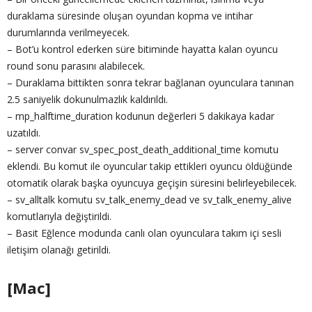
duraklama süresinde oluşan oyundan kopma ve intihar
durumlarında verilmeyecek.
– Bot’u kontrol ederken süre bitiminde hayatta kalan oyuncu
round sonu parasını alabilecek.
– Duraklama bittikten sonra tekrar bağlanan oyunculara tanınan
2.5 saniyelik dokunulmazlık kaldırıldı.
– mp_halftime_duration kodunun değerleri 5 dakikaya kadar
uzatıldı.
– server convar sv_spec_post_death_additional_time komutu
eklendi. Bu komut ile oyuncular takip ettikleri oyuncu öldüğünde
otomatik olarak başka oyuncuya geçişin süresini belirleyebilecek.
– sv_alltalk komutu sv_talk_enemy_dead ve sv_talk_enemy_alive
komutlarıyla değiştirildi.
– Basit Eğlence modunda canlı olan oyunculara takım içi sesli
iletişim olanağı getirildi.
[Mac]