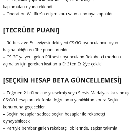
kaplamaları oyuna eklendi.
– Operation Wildfire’ın erişim kartı satın alınmaya kapatıldı.
[TECRÜBE PUANI]
– Rütbesiz ve Er seviyesindeki yeni CS:GO oyuncularının oyun
başına aldığı tecrübe puanı artırıldı.
– CS:GO’ya yeni gelen Rütbesiz oyuncuların Rekabetçi modunu
açmaları için gereken kısıtlama Er 3’ten Er 2’ye çekildi.
[SEÇKİN HESAP BETA GÜNCELLEMESİ]
– Teğmen 21 rütbesine yükselmiş veya Servis Madalyası kazanmış
CS:GO hesapları telefonla doğrulama yapıldıktan sonra Seçkin
konumuna geçecekler.
– Seçkin hesaplar sadece seçkin hesaplar ile rekabetçi
oynayabilecek.
– Partiyle beraber girilen rekabetçi lobilerinde, seçkin takımla