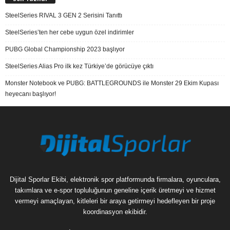
SteelSeries RIVAL 3 GEN 2 Serisini Tanıttı
SteelSeries’ten her cebe uygun özel indirimler
PUBG Global Championship 2023 başlıyor
SteelSeries Alias Pro ilk kez Türkiye’de görücüye çıktı
Monster Notebook ve PUBG: BATTLEGROUNDS ile Monster 29 Ekim Kupası
heyecanı başlıyor!
Dijital Sporlar Ekibi, elektronik spor platformunda firmalara, oyunculara,
takımlara ve e-spor topluluğunun geneline içerik üretmeyi ve hizmet
vermeyi amaçlayan, kitleleri bir araya getirmeyi hedefleyen bir proje
koordinasyon ekibidir.