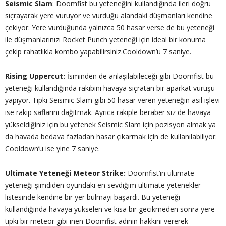
Seismic Slam
: Doomfist bu yeteneğini kullandığında ileri doğru
sıçrayarak yere vuruyor ve vurduğu alandaki düşmanları kendine
çekiyor. Yere vurduğunda yalnızca 50 hasar verse de bu yeteneği
ile düşmanlarınızı Rocket Punch yeteneği için ideal bir konuma
çekip rahatlıkla kombo yapabilirsiniz.Cooldown’u 7 saniye.
Rising Uppercut:
İsminden de anlaşılabileceği gibi Doomfist bu
yeteneği kullandığında rakibini havaya sıçratan bir aparkat vuruşu
yapıyor. Tıpkı Seismic Slam gibi 50 hasar veren yeteneğin asıl işlevi
ise rakip saflarını dağıtmak. Ayrıca rakiple beraber siz de havaya
yükseldiğiniz için bu yetenek Seismic Slam için pozisyon almak ya
da havada bedava fazladan hasar çıkarmak için de kullanılabiliyor.
Cooldown’u ise yine 7 saniye.
Ultimate Yeteneği Meteor Strike:
Doomfist’in ultimate
yeteneği şimdiden oyundaki en sevdiğim ultimate yetenekler
listesinde kendine bir yer bulmayı başardı. Bu yeteneği
kullandığında havaya yükselen ve kısa bir gecikmeden sonra yere
tıpkı bir meteor gibi inen Doomfist adının hakkını vererek