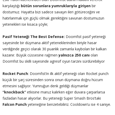
karşılaştığı
bütün sorunlara yumruklarıyla girişen
bir
dostumuz. Hayatta bizi sadece savaşın ileri götüreceğini ve
hatırlanmak için güçlü olmak gerektiğini savunan dostumuzun
yetenekleri ise kısaca şöyle;
Pasif Yeteneği The Best Defense:
Doomfist pasif yeteneği
sayesinde bir düşmana aktif yeteneklerinden biriyle hasar
verdiğinde geçici olarak 30 puanlık zamanla kaybolan bir kalkan
kazanır. Büyük cüssesine rağmen
yalnızca 250 canı
olan
Doomfist bu skilli sayesinde agresif oyun tarzını sürdürebiliyor
Rocket Punch
: Doomfist’in ilk aktif yeteneği olan Rocket punch
küçük bir şarj süresinden sonra onun düşmana doğru hücum
etmesini sağlıyor. Yumruğun denk geldiği düşmanlar
“knockback”
etkisine maruz kalırken eğer duvara çarparlarsa
fazladan hasar alıyorlar. Bu yeteneği Super Smash Bros’taki
Falcon Punch
yeteneğine benzetebiliriz. Cooldown’u ise 4 saniye.