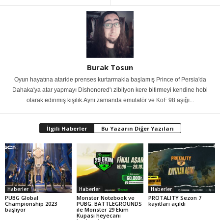
Burak Tosun
Oyun hayatına ataride prenses kurtarmakla başlamış Prince of Persia'da
Dahaka'ya atar yapmayı Dishonored'ı zibilyon kere bitirmeyi kendine hobi
olarak edinmiş kişilik.Aynı zamanda emulatör ve KoF 98 aşığı...
İlgili Haberler
Bu Yazarın Diğer Yazıları
Haberler
Haberler
Haberler
PUBG Global
Monster Notebook ve
PROTALITY Sezon 7
Championship 2023
PUBG: BATTLEGROUNDS
kayıtları açıldı
başlıyor
ile Monster 29 Ekim
Kupası heyecanı