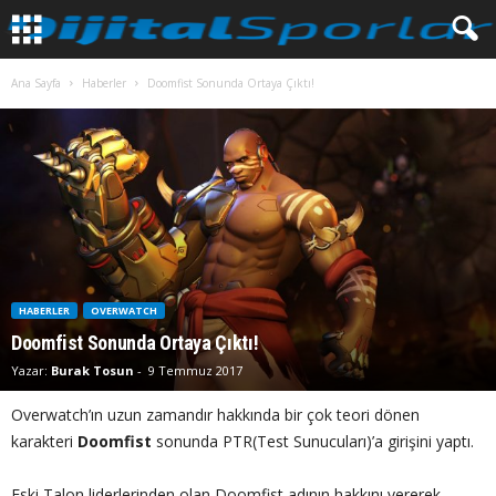
Ana Sayfa
Haberler
Doomfist Sonunda Ortaya Çıktı!
HABERLER
OVERWATCH
Doomfist Sonunda Ortaya Çıktı!
Yazar:
Burak Tosun
-
9 Temmuz 2017
Overwatch’ın uzun zamandır hakkında bir çok teori dönen
karakteri
Doomfist
sonunda PTR(Test Sunucuları)’a girişini yaptı.
Eski Talon liderlerinden olan Doomfist adının hakkını vererek