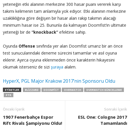
yeteneğin etki alanının merkezine 300 hasar puanı vererek karşı
takımı kelimenin tam anlamıyla yok ediyor. Etki alanının merkezine
uzaklıklığına göre değişen bir hasar alan rakip takımın alacağı
minimum hasar ise 25. Bununla da kalmayan Doomfist’in ultimate
yeteneği bir de
“knockback”
efektine sahip.
Oyunda
Offense
sınıfında yer alan Doomfist umarız bir an önce
test sunucularındaki deneme sürecini tamamlar ve asıl oyuna
eklenir. Ayırca oyuna eklenmeden önce karakterin hikayesini
okumak isterseniz de sizi
şuraya
alalım.
HyperX, PGL Major Krakow 2017’nin Sponsoru Oldu
ETIKETLER
BLIZZARD
DOOMFIST
OVERWATCH
OVERWATCH GÜNCELLEME
PTR
Önceki İçerik
Sonraki İçerik
1907 Fenerbahçe Espor
ESL One: Cologne 2017
Rift Rivals Şampiyonu Oldu!
Tamamlandı