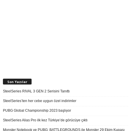
Son Yazılar
SteelSeries RIVAL 3 GEN 2 Serisini Tanıttı
SteelSeries’ten her cebe uygun özel indirimler
PUBG Global Championship 2023 başlıyor
SteelSeries Alias Pro ilk kez Türkiye’de görücüye çıktı
Monster Notebook ve PUBG: BATTLEGROUNDS ile Monster 29 Ekim Kupası