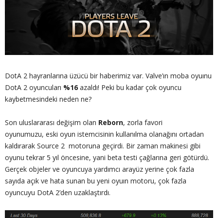
DotA 2 hayranlarına üzücü bir haberimiz var. Valve’ın moba oyuınu
DotA 2 oyuncuları
%16
azaldı! Peki bu kadar çok oyuncu
kaybetmesindeki neden ne?
Son uluslararası değişim olan
Reborn
, zorla favori
oyunumuzu, eski oyun istemcisinin kullanılma olanağını ortadan
kaldırarak Source 2 motoruna geçirdi. Bir zaman makinesi gibi
oyunu tekrar 5 yıl öncesine, yani beta testi çağlarına geri götürdü.
Gerçek objeler ve oyuncuya yardımcı arayüz yerine çok fazla
sayıda açık ve hata sunan bu yeni oyuın motoru, çok fazla
oyuncuyu DotA 2’den uzaklaştırdı.