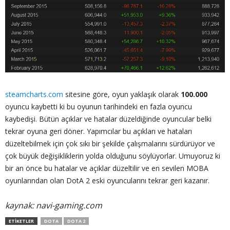
steamcharts.com
sitesine göre, oyun yaklaşık olarak
100.000
oyuncu kaybetti ki bu oyunun tarihindeki en fazla oyuncu
kaybedişi. Bütün açıklar ve hatalar düzeldiğinde oyuncular belki
tekrar oyuna geri döner. Yapımcılar bu açıkları ve hataları
düzeltebilmek için çok sıkı bir şekilde çalışmalarını sürdürüyor ve
çok büyük değişikliklerin yolda olduğunu söylüyorlar. Umuyoruz ki
bir an önce bu hatalar ve açıklar düzeltilir ve en sevilen MOBA
oyunlarından olan DotA 2 eski oyuncularını tekrar geri kazanır.
kaynak: navi-gaming.com
ETIKETLER
DOTA
DOTA 2