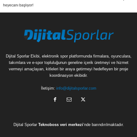
heyecanı başlıyor!
Dijital Sporlar Ekibi, elektronik spor platformunda firmalara, oyunculara,
takımlara ve e-spor topluluğunun geneline içerik üretmeyi ve hizmet
vermeyi amaçlayan, kitleleri bir araya getirmeyi hedefleyen bir proje
koordinasyon ekibidir.
İletişim:
info@dijitalsporlar.com
Dijital Sporlar
Teknoboss veri merkezi
‘nde barındırılmaktadır.