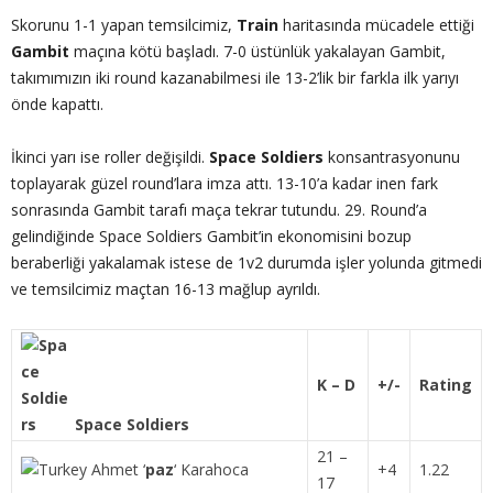
Skorunu 1-1 yapan temsilcimiz,
Train
haritasında mücadele ettiği
Gambit
maçına kötü başladı. 7-0 üstünlük yakalayan Gambit,
takımımızın iki round kazanabilmesi ile 13-2’lik bir farkla ilk yarıyı
önde kapattı.
İkinci yarı ise roller değişildi.
Space Soldiers
konsantrasyonunu
toplayarak güzel round’lara imza attı. 13-10’a kadar inen fark
sonrasında Gambit tarafı maça tekrar tutundu. 29. Round’a
gelindiğinde Space Soldiers Gambit’in ekonomisini bozup
beraberliği yakalamak istese de 1v2 durumda işler yolunda gitmedi
ve temsilcimiz maçtan 16-13 mağlup ayrıldı.
K – D
+/-
Rating
Space Soldiers
21 –
Ahmet
‘
paz
‘
Karahoca
+4
1.22
17