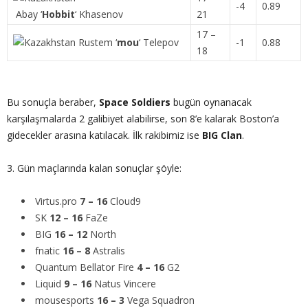
-4
0.89
Abay
‘
Hobbit
‘
Khasenov
21
17 –
Rustem
‘
mou
‘
Telepov
-1
0.88
18
Bu sonuçla beraber,
Space Soldiers
bugün oynanacak
karşılaşmalarda 2 galibiyet alabilirse, son 8’e kalarak Boston’a
gidecekler arasına katılacak. İlk rakibimiz ise
BIG Clan
.
3. Gün maçlarında kalan sonuçlar şöyle:
Virtus.pro
7 – 16
Cloud9
SK
12 – 16
FaZe
BIG
16 – 12
North
fnatic
16 – 8
Astralis
Quantum Bellator Fire
4 – 16
G2
Liquid
9 – 16
Natus Vincere
mousesports
16 – 3
Vega Squadron