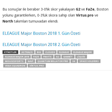
Bu sonuçlar ile beraber 3-0’lık skor yakalayan
G2
ve
FaZe
, Boston
yolunu garantilerken, 0-3’lük skora sahip olan
Virtus
.
pro
ve
North
takımları turnuvadan elendi.
ELEAGUE Major Boston 2018 1. Gün Özeti
ELEAGUE Major Boston 2018 2. Gün Özeti
ETIKETLER
ASTRALIS
BIG
CLOUD9
ELEAGUE
ELEAGUE MAJOR
ELEAGUE MAJOR 2018
FAZE
FNATIC
G2
GAMBIT
LIQUID
MOUSESPORTS
NAVI
QUANTUM BELLATOR FIRE
SK
SPACE SOLDIERS
VEGA SQUADRON
VIRTUS.PRO