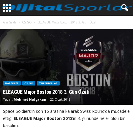
Ana Sayfa
CS:GO
ELEAGUE Major Boston 2018 3. Gün Özeti
HABERLER
CS:GO
TURNUVALAR
ELEAGUE Major Boston 2018 3. Gün Özeti
Yazar:
Mehmet Nalçakan
-
22 Ocak 2018
Space Soldiers’ın son 16 arasına kalarak Swiss Round’da mücadele
ettiği
ELEAGUE Major Boston 2018
‘in 3. gününde neler oldu bir
bakalım.