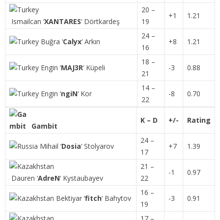
20 –
+1
1.21
Ismailcan
‘
XANTARES
‘
Dörtkardeş
19
24 –
Buğra
‘
Calyx
‘
Arkın
+8
1.21
16
18 –
Engin
‘
MAJ3R
‘
Küpeli
-3
0.88
21
14 –
Engin
‘
ngiN
‘
Kor
-8
0.70
22
K – D
+/-
Rating
Gambit
24 –
Mihail
‘
Dosia
‘
Stolyarov
+7
1.39
17
21 –
-1
0.97
Dauren
‘
AdreN
‘
Kystaubayev
22
16 –
Bektiyar
‘
fitch
‘
Bahytov
-3
0.91
19
17 –