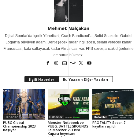
Mehmet Nalçakan
Dijital Sporlar'da İçerik Yöneticisi, Crash Bandicoot'la, Solid Snake'le, Gabriel
Logan'la büyüyen adam. Dertleşecek kadar İngilizcesi, selam verecek kadar
Fransızcası, kafa sallayacak kadar Almancası var. FPS sever, ancak diğerlerine
de burun bükmez.
İlgili Haberler
Bu Yazarın Diğer Yazıları
Haberler
Haberler
Haberler
PUBG Global
Monster Notebook ve
PROTALITY Sezon 7
Championship 2023
PUBG: BATTLEGROUNDS
kayıtları açıldı
başlıyor
ile Monster 29 Ekim
Kupası heyecanı