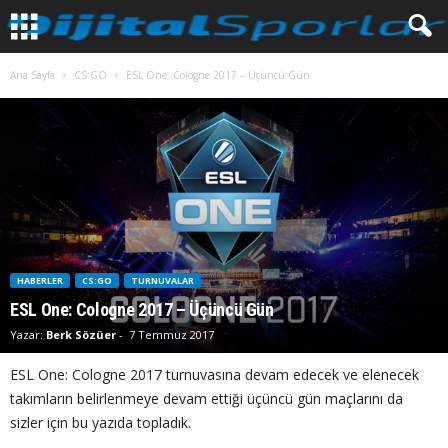
Ana Sayfa
CS:GO
ESL One: Cologne 2017 – Üçüncü Gün
HABERLER
CS:GO
TURNUVALAR
ESL One: Cologne 2017 – Üçüncü Gün
Yazar:
Berk Sözüer
-
7 Temmuz 2017
ESL One: Cologne 2017 turnuvasına devam edecek ve elenecek
takımların belirlenmeye devam ettiği üçüncü gün maçlarını da
sizler için bu yazıda topladık.