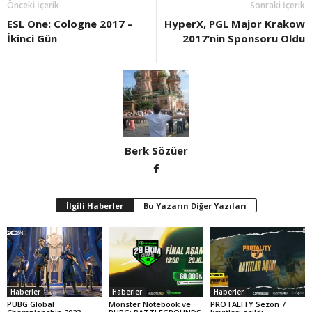
Önceki İçerik
Sonraki İçerik
ESL One: Cologne 2017 –
HyperX, PGL Major Krakow
İkinci Gün
2017’nin Sponsoru Oldu
Berk Sözüer
İlgili Haberler
Bu Yazarın Diğer Yazıları
Haberler
Haberler
Haberler
PUBG Global
Monster Notebook ve
PROTALITY Sezon 7