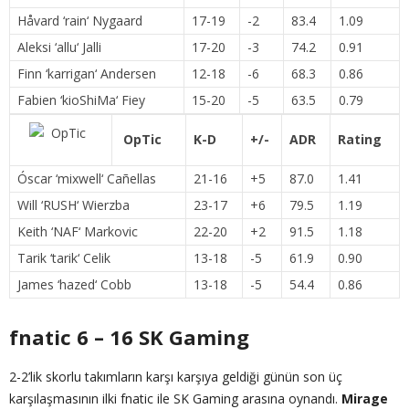
Håvard ‘
rain
‘ Nygaard
17-19
-2
83.4
1.09
Aleksi ‘
allu
‘ Jalli
17-20
-3
74.2
0.91
Finn ‘
karrigan
‘ Andersen
12-18
-6
68.3
0.86
Fabien ‘
kioShiMa
‘ Fiey
15-20
-5
63.5
0.79
OpTic
K-D
+/-
ADR
Rating
Óscar ‘
mixwell
‘ Cañellas
21-16
+5
87.0
1.41
Will ‘
RUSH
‘ Wierzba
23-17
+6
79.5
1.19
Keith ‘
NAF
‘ Markovic
22-20
+2
91.5
1.18
Tarik ‘
tarik
‘ Celik
13-18
-5
61.9
0.90
James ‘
hazed
‘ Cobb
13-18
-5
54.4
0.86
fnatic 6 – 16 SK Gaming
2-2’lik skorlu takımların karşı karşıya geldiği günün son üç
karşılaşmasının ilki fnatic ile SK Gaming arasına oynandı.
Mirage