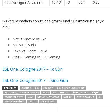
Finn ‘
karrigan
‘ Andersen
10-13
-3
50.1
0.85
Bu karşılaşmaların sonucunda çeyrek final eşleşmeleri ise şöyle
oldu:
Natus Vincere vs. G2
NiP vs. Cloud9
FaZe vs. Team Liquid
OpTiC Gaming vs. SK Gaming
ESL One: Cologne 2017 – İlk Gün
ESL One: Cologne 2017 – İkinci Gün
ETIKETLER
CLOUD9
ESL
ESL ONE
ESL ONE COLOGNE 2017
ESL ONE COLOGNE 2017 DAY 3
FAZE
G2
HEROIC
IMMORTALS
LIQUID
MOUSESPORTS
NAVI
NINJAS IN PYJAMAS
NORTH
OPTIC GAMING
SK
SPACE SOLDIERS
TYLOO
VIRTUS.PRO