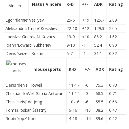
Natus Vincere
K-D
+/-
ADR
Rating
Egor ‘
flamie
‘ Vasilyev
25-6
+19
125.7
2.09
Aleksandr ‘
s1mple
‘ Kostyliev
22-10
+12
129.3
2.05
Ladislav ‘
GuardiaN
‘ Kovács
19-9
+10
86.2
1.62
Ioann ‘
Edward
‘ Sukhariev
9-10
-1
52.4
0.90
Denis ‘
seized
‘ Kostin
6-7
-1
31.1
0.82
mousesports
K-D
+/-
ADR
Rating
Denis ‘
denis
‘ Howell
11-17
-6
75.3
0.73
Christian ‘
loWel
‘ Garcia Antoran
11-14
-3
68.5
0.71
Chris ‘
chrisJ
‘ de Jong
10-16
-6
55.5
0.66
Tomáš ‘
oskar
‘ Šťastný
6-16
-10
38.2
0.47
Robin ‘
ropz
‘ Kool
4-18
-14
39.6
0.22