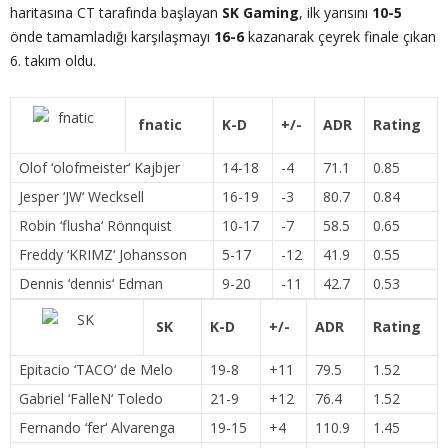
haritasına CT tarafında başlayan
SK Gaming
, ilk yarısını
10-5
önde tamamladığı karşılaşmayı
16-6
kazanarak çeyrek finale çıkan
6. takım oldu.
fnatic
K-D
+/-
ADR
Rating
Olof ‘
olofmeister
‘ Kajbjer
14-18
-4
71.1
0.85
Jesper ‘
JW
‘ Wecksell
16-19
-3
80.7
0.84
Robin ‘
flusha
‘ Rönnquist
10-17
-7
58.5
0.65
Freddy ‘
KRIMZ
‘ Johansson
5-17
-12
41.9
0.55
Dennis ‘
dennis
‘ Edman
9-20
-11
42.7
0.53
SK
K-D
+/-
ADR
Rating
Epitacio ‘
TACO
‘ de Melo
19-8
+11
79.5
1.52
Gabriel ‘
FalleN
‘ Toledo
21-9
+12
76.4
1.52
Fernando ‘
fer
‘ Alvarenga
19-15
+4
110.9
1.45