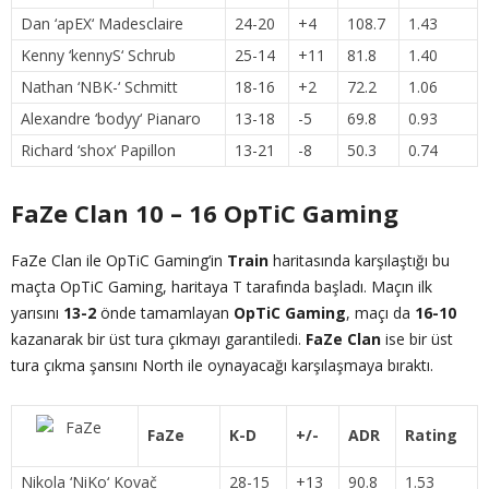
Dan ‘
apEX
‘ Madesclaire
24-20
+4
108.7
1.43
Kenny ‘
kennyS
‘ Schrub
25-14
+11
81.8
1.40
Nathan ‘
NBK-
‘ Schmitt
18-16
+2
72.2
1.06
Alexandre ‘
bodyy
‘ Pianaro
13-18
-5
69.8
0.93
Richard ‘
shox
‘ Papillon
13-21
-8
50.3
0.74
FaZe Clan 10 – 16 OpTiC Gaming
FaZe Clan ile OpTiC Gaming’in
Train
haritasında karşılaştığı bu
maçta OpTiC Gaming, haritaya T tarafında başladı. Maçın ilk
yarısını
13-2
önde tamamlayan
OpTiC Gaming
, maçı da
16-10
kazanarak bir üst tura çıkmayı garantiledi.
FaZe Clan
ise bir üst
tura çıkma şansını North ile oynayacağı karşılaşmaya bıraktı.
FaZe
K-D
+/-
ADR
Rating
Nikola ‘
NiKo
‘ Kovač
28-15
+13
90.8
1.53