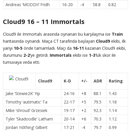
Andreas ‘
MODDII
‘ Fridh
16-20
-4
58.8
0.82
Cloud9 16 – 11 Immortals
Cloud9 ile Immortals arasında oynanan bu karşılaşma ise
Train
haritasında oynandı. Maça CT tarafında başlayan
Cloud9
ekibi, ilk
yarıyı
10-5
önde tamamladı. Maçı da
16-11
kazanan Cloud9 ekibi,
durumunu
2-2
‘ye getirdi.
Immortals
ekibi ise
1-3
‘lük skor ile
turnuvaya veda etti.
Cloud9
K-D
+/-
ADR
Rating
Jake ‘
Stewie2K
‘ Yip
24-16
+8
88.1
1.43
Timothy ‘
autimatic
‘ Ta
22-17
+5
79.5
1.18
Mike ‘
shroud
‘ Grzesiek
19-17
+2
92.3
1.14
Tyler ‘
Skadoodle
‘ Latham
20-14
+6
70.3
1.12
Jordan ‘
n0thing
‘ Gilbert
17-21
-4
79.7
0.99