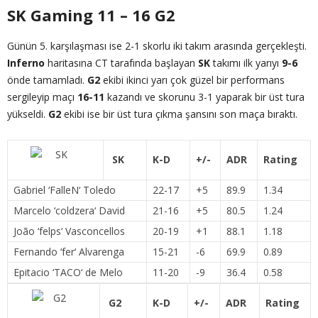
SK Gaming 11 – 16 G2
Günün 5. karşılaşması ise 2-1 skorlu iki takım arasında gerçekleşti.
Inferno
haritasına CT tarafında başlayan
SK
takımı ilk yarıyı
9-6
önde tamamladı.
G2
ekibi ikinci yarı çok güzel bir performans
sergileyip maçı
16-11
kazandı ve skorunu 3-1 yaparak bir üst tura
yükseldi.
G2
ekibi ise bir üst tura çıkma şansını son maça bıraktı.
SK
K-D
+/-
ADR
Rating
Gabriel ‘
FalleN
‘ Toledo
22-17
+5
89.9
1.34
Marcelo ‘
coldzera
‘ David
21-16
+5
80.5
1.24
João ‘
felps
‘ Vasconcellos
20-19
+1
88.1
1.18
Fernando ‘
fer
‘ Alvarenga
15-21
-6
69.9
0.89
Epitacio ‘
TACO
‘ de Melo
11-20
-9
36.4
0.58
G2
K-D
+/-
ADR
Rating