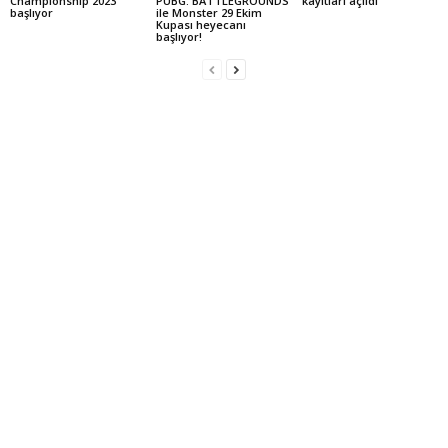
Championship 2023
PUBG: BATTLEGROUNDS
kayıtları açıldı
başlıyor
ile Monster 29 Ekim
Kupası heyecanı
başlıyor!