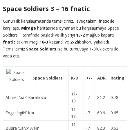
Space Soldiers 3 – 16 fnatic
Günün ilk karşılaşmasında temsilcimiz, İsveç takımı fnatic ile
karşılaştı.
Mirage
haritasında oynanan bu karşılaşmaya Space
Soldiers T tarafında başladı ve ilk yarıyı
13-2
mağlup kapattı.
fnatic
takımı maçı
16-3
kazandı ve
2-2
‘lik skoru yakaladı.
Temsilcimiz
Space Soldiers
ise bu turnuvaya
1-3
‘lük skoru ile
veda etti.
Space Soldiers
K-D
+/-
ADR
Rating
11-
Ahmet ‘
paz
‘ Karahoca
-7
81.2
0.78
18
11-
Engin ‘
ngiN
‘ Kor
-7
60.6
0.65
18
11-
Buğra ‘
Calyx
‘ Arkın
-7
82.3
0.63