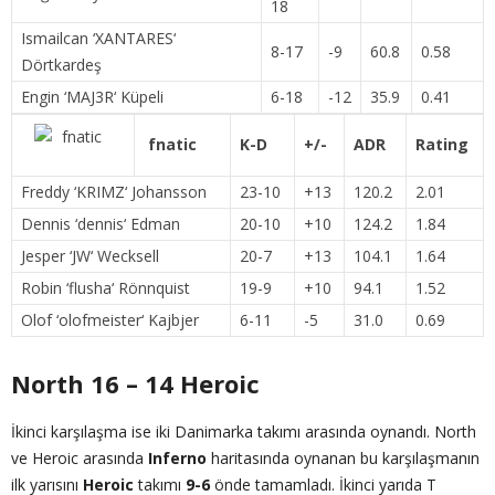
18
Ismailcan ‘
XANTARES
‘
8-17
-9
60.8
0.58
Dörtkardeş
Engin ‘
MAJ3R
‘ Küpeli
6-18
-12
35.9
0.41
fnatic
K-D
+/-
ADR
Rating
Freddy ‘
KRIMZ
‘ Johansson
23-10
+13
120.2
2.01
Dennis ‘
dennis
‘ Edman
20-10
+10
124.2
1.84
Jesper ‘
JW
‘ Wecksell
20-7
+13
104.1
1.64
Robin ‘
flusha
‘ Rönnquist
19-9
+10
94.1
1.52
Olof ‘
olofmeister
‘ Kajbjer
6-11
-5
31.0
0.69
North 16 – 14 Heroic
İkinci karşılaşma ise iki Danimarka takımı arasında oynandı. North
ve Heroic arasında
Inferno
haritasında oynanan bu karşılaşmanın
ilk yarısını
Heroic
takımı
9-6
önde tamamladı. İkinci yarıda T