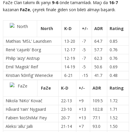
FaZe Clan takımı ilk yarıyı
9-6
önde tamamladı. Maçı da
16-7
kazanan
FaZe
, çeyrek finale giden son bileti almayı başardı.
North
K-D
+/-
ADR
Rating
Mathias ‘
MSL
‘ Lauridsen
13-20
-7
64.7
0.85
René ‘
cajunb
‘ Borg
12-17
-5
57.7
0.76
Philip ‘
aizy
‘ Aistrup
12-19
-7
62.3
0.76
Emil ‘
Magisk
‘ Reif
14-19
-5
50.6
0.69
Kristian ‘
k0nfig
‘ Wienecke
6-21
-15
41.7
0.48
FaZe
K-D
+/-
ADR
Rating
Nikola ‘
NiKo
‘ Kovač
22-13
+9
109.5
1.72
Håvard ‘
rain
‘ Nygaard
23-10
+13
102.8
1.71
Fabien ‘
kioShiMa
‘ Fiey
20-7
+13
77.1
1.52
Aleksi ‘
allu
‘ Jalli
21-14
+7
93.0
1.50