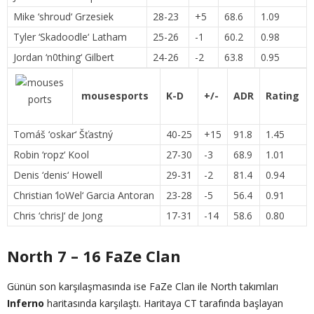
Mike ‘
shroud
‘ Grzesiek
28-23
+5
68.6
1.09
Tyler ‘
Skadoodle
‘ Latham
25-26
-1
60.2
0.98
Jordan ‘
n0thing
‘ Gilbert
24-26
-2
63.8
0.95
mousesports
K-D
+/-
ADR
Rating
Tomáš ‘
oskar
‘ Šťastný
40-25
+15
91.8
1.45
Robin ‘
ropz
‘ Kool
27-30
-3
68.9
1.01
Denis ‘
denis
‘ Howell
29-31
-2
81.4
0.94
Christian ‘
loWel
‘ Garcia Antoran
23-28
-5
56.4
0.91
Chris ‘
chrisJ
‘ de Jong
17-31
-14
58.6
0.80
North 7 – 16 FaZe Clan
Günün son karşılaşmasında ise FaZe Clan ile North takımları
Inferno
haritasında karşılaştı. Haritaya CT tarafında başlayan