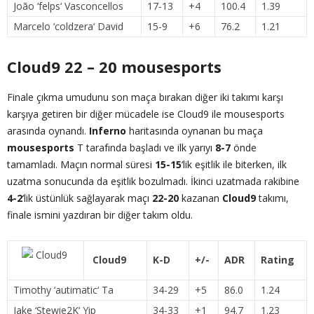
João ‘
felps
‘ Vasconcellos
17-13
+4
100.4
1.39
Marcelo ‘
coldzera
‘ David
15-9
+6
76.2
1.21
Cloud9 22 – 20 mousesports
Finale çıkma umudunu son maça bırakan diğer iki takımı karşı
karşıya getiren bir diğer mücadele ise Cloud9 ile mousesports
arasında oynandı.
Inferno
haritasında oynanan bu maça
mousesports
T tarafında başladı ve ilk yarıyı
8-7
önde
tamamladı. Maçın normal süresi
15-15
‘lik eşitlik ile biterken, ilk
uzatma sonucunda da eşitlik bozulmadı. İkinci uzatmada rakibine
4-2
‘lik üstünlük sağlayarak maçı
22-20
kazanan
Cloud9
takımı,
finale ismini yazdıran bir diğer takım oldu.
Cloud9
K-D
+/-
ADR
Rating
Timothy ‘
autimatic
‘ Ta
34-29
+5
86.0
1.24
Jake ‘
Stewie2K
‘ Yip
34-33
+1
94.7
1.23