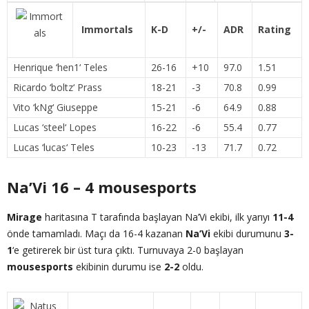
Immortals
K-D
+/-
ADR
Rating
Henrique ‘
hen1
‘ Teles
26-16
+10
97.0
1.51
Ricardo ‘
boltz
‘ Prass
18-21
-3
70.8
0.99
Vito ‘
kNg
‘ Giuseppe
15-21
-6
64.9
0.88
Lucas ‘
steel
‘ Lopes
16-22
-6
55.4
0.77
Lucas ‘
lucas
‘ Teles
10-23
-13
71.7
0.72
Na’Vi 16 – 4 mousesports
Mirage
haritasına T tarafında başlayan Na’Vi ekibi, ilk yarıyı
11-4
önde tamamladı. Maçı da 16-4 kazanan
Na’Vi
ekibi durumunu
3-
1
‘e getirerek bir üst tura çıktı. Turnuvaya 2-0 başlayan
mousesports
ekibinin durumu ise
2-2
oldu.