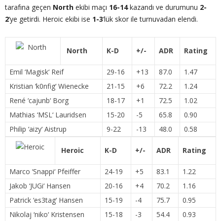
tarafına geçen
North
ekibi maçı
16-14
kazandı ve durumunu
2-
2
‘ye getirdi. Heroic ekibi ise
1-3
‘lük skor ile turnuvadan elendi.
North
K-D
+/-
ADR
Rating
Emil ‘
Magisk
‘ Reif
29-16
+13
87.0
1.47
Kristian ‘
k0nfig
‘ Wienecke
21-15
+6
72.2
1.24
René ‘
cajunb
‘ Borg
18-17
+1
72.5
1.02
Mathias ‘
MSL
‘ Lauridsen
15-20
-5
65.8
0.90
Philip ‘
aizy
‘ Aistrup
9-22
-13
48.0
0.58
Heroic
K-D
+/-
ADR
Rating
Marco ‘
Snappi
‘ Pfeiffer
24-19
+5
83.1
1.22
Jakob ‘
JUGi
‘ Hansen
20-16
+4
70.2
1.16
Patrick ‘
es3tag
‘ Hansen
15-19
-4
75.7
0.95
Nikolaj ‘
niko
‘ Kristensen
15-18
-3
54.4
0.93