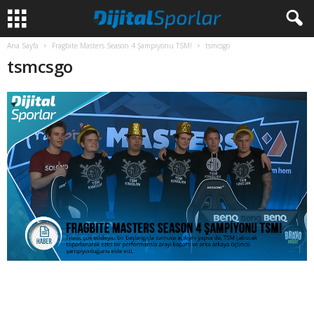
Ana Sayfa
Fragbite Masters Season 4 Şampiyonu TSM!
tsmcsgo
tsmcsgo