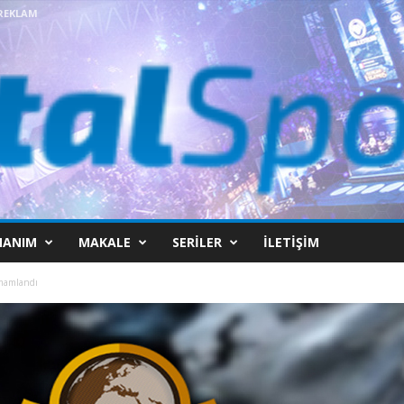
REKLAM
NANIM
MAKALE
SERILER
İLETIŞIM
mamlandı