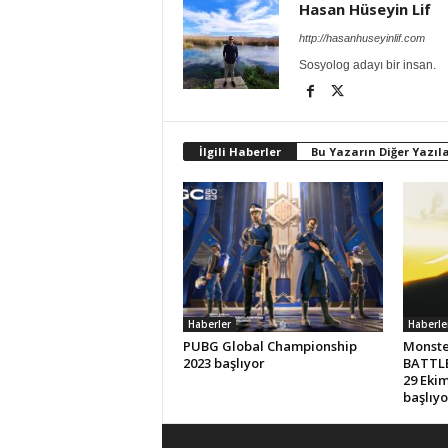
Hasan Hüseyin Lif
http://hasanhuseyinlif.com
Sosyolog adayı bir insan.
İlgili Haberler
Bu Yazarın Diğer Yazıla
Haberler
Haberle
PUBG Global Championship
Monste
2023 başlıyor
BATTLE
29 Eki
başlıyo