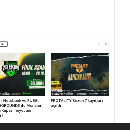
rı
r
Haberler
r Notebook ve PUBG:
PROTALITY Sezon 7 kayıtları
GROUNDS ile Monster
açıldı
m Kupası heyecanı
r!