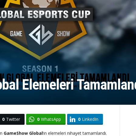
bal Elemeleri Tamamlan
0
Twitter
0
WhatsApp
0
LinkedIn
an
GameShow
Global
‘ın elemeleri nihayet tamamlandı.