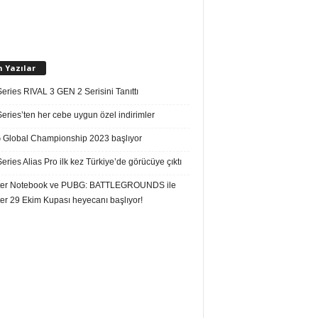
n Yazılar
eries RIVAL 3 GEN 2 Serisini Tanıttı
eries’ten her cebe uygun özel indirimler
Global Championship 2023 başlıyor
eries Alias Pro ilk kez Türkiye’de görücüye çıktı
er Notebook ve PUBG: BATTLEGROUNDS ile
er 29 Ekim Kupası heyecanı başlıyor!