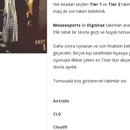
Her kıtadan seçilen
Tier 1
ve
Tier 2
takım
maçı ile son takım belirlendi.
Mousesports
ile
Dignitas
takımları ara
0’lık rahat bir skorla geçti ve büyük turnuv
Daha sonra oynanan ve son finalistin be
geçecekti. Birçok kişi tarafından kıyasıya
oyunuyla dikkat çeken ex-Titan dün akşam 
skorla ayrıldı.
Turnuvada boy gösterecek takımlar ise:
Astralis
CLG
Cloud9