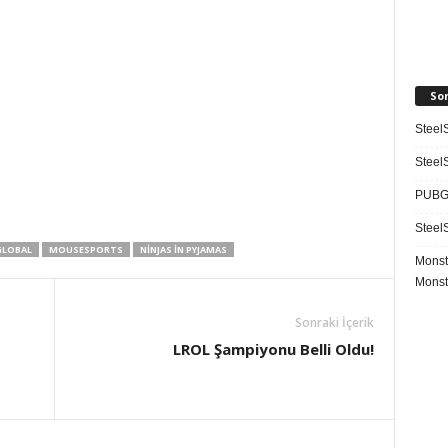
So
SteelS
SteelS
PUBG 
SteelS
LOBAL
MOUSESPORTS
NINJAS IN PYJAMAS
Monst
Monst
Sonraki İçerik
LROL Şampiyonu Belli Oldu!