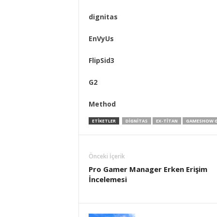
dignitas
EnVyUs
FlipSid3
G2
Method
ETIKETLER
DIGNITAS
EX-TITAN
GAMESHOW G
Önceki İçerik
Pro Gamer Manager Erken Erişim
İncelemesi