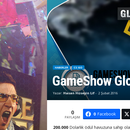
M
r
l
a
r
HABERLER
CS:GO
GameShow Glo
Yazar:
Hasan Hüseyin Lif
-
2 Şubat 2016
0
0
Facebook
PAYLAŞIM
200.000
Dolarlık ödül havuzuna sahip ol