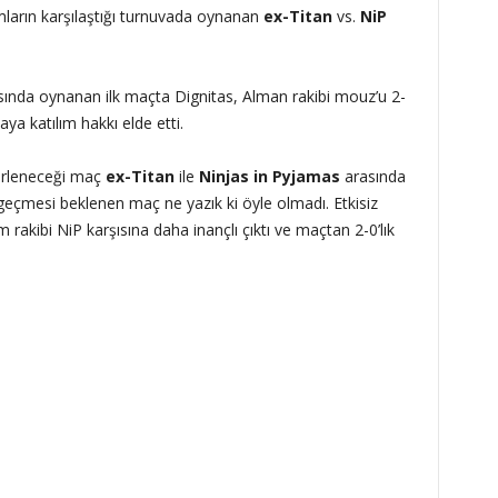
ların karşılaştığı turnuvada oynanan
ex-Titan
vs.
NiP
sında oynanan ilk maçta Dignitas, Alman rakibi mouz’u 2-
aya katılım hakkı elde etti.
lirleneceği maç
ex-Titan
ile
Ninjas in Pyjamas
arasında
 geçmesi beklenen maç ne yazık ki öyle olmadı. Etkisiz
rakibi NiP karşısına daha inançlı çıktı ve maçtan 2-0’lık