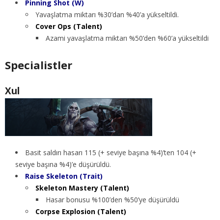
Pinning Shot (W)
Yavaşlatma miktarı %30’dan %40’a yükseltildi.
Cover Ops (Talent)
Azami yavaşlatma miktarı %50’den %60’a yükseltildi
Specialistler
Xul
Basit saldırı hasarı 115 (+ seviye başına %4)’ten 104 (+
seviye başına %4)’e düşürüldü.
Raise Skeleton (Trait)
Skeleton Mastery (Talent)
Hasar bonusu %100’den %50’ye düşürüldü
Corpse Explosion (Talent)