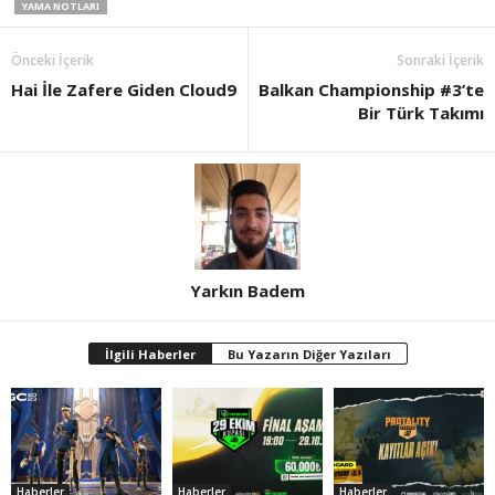
YAMA NOTLARI
Önceki İçerik
Sonraki İçerik
Hai İle Zafere Giden Cloud9
Balkan Championship #3’te
Bir Türk Takımı
Yarkın Badem
İlgili Haberler
Bu Yazarın Diğer Yazıları
Haberler
Haberler
Haberler