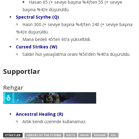
Hasarı 65 (+ seviye başına %4)’ten 55 (+ seviye
başına %4)’e düşürüldü.
Spectral Scythe (Q)
Hasrı 300 (+ seviye başına %4)’ten 240 (+ seviye başına
%4)’e düşürüldü.
Mana bedeli 45’ten 60’a yükseltildi.
Cursed Strikes (W)
Saldırı hızı yavaşlatma oranı %50’den %40’a düşürüldü.
Supportlar
Rehgar
Ancestral Healing (R)
Artık kendi üzerinde kullanamaz.
ETIKETLER
HEROES OF THE STORM
HOTS
NOVA
REHGAR
XUL