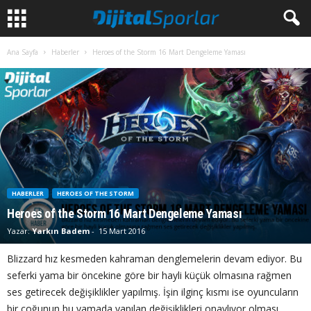
Ana Sayfa
Haberler
Heroes of the Storm 16 Mart Dengeleme Yaması
HABERLER
HEROES OF THE STORM
Heroes of the Storm 16 Mart Dengeleme Yaması
Yazar:
Yarkın Badem
-
15 Mart 2016
Blizzard hız kesmeden kahraman denglemelerin devam ediyor. Bu
seferki yama bir öncekine göre bir hayli küçük olmasına rağmen
ses getirecek değişiklikler yapılmış. İşin ilginç kısmı ise oyuncuların
bir çoğunun bu yamada yapılan değişiklikleri onaylıyor olması.