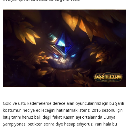
Gold ve üstü kademelerde derece alan oyuncularımız için bu Şanlı
kostümün hediye edileceğini hatırlatmak isteriz. 2016 sezonu için
bitiş tarihi henüz belli değil fakat Kasım ayı ortalarında Dünya
Şampiyonası bittikten sonra diye hesap ediyoruz. Yani hala bu