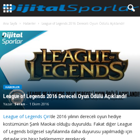
Ana Sayfa
Haberler
League of Legends 2016 Dereceli Oyun Ödülü Açıklandı!
HABERLER
League of Legends 2016 Dereceli Oyun Ödülü Açıklandı!
Yazar:
Seran
-
1 Ekim 2016
League of Legends Çin
‘de 2016 yılının dereceli oyun hediye
kostümünün Şanlı Maokai olduğu duyuruldu. Fakat diğer League
of Legends bölgesel sayfalarında daha duyurusu yapılmadığı için
detaylar için biraz beklememiz gerekecek.