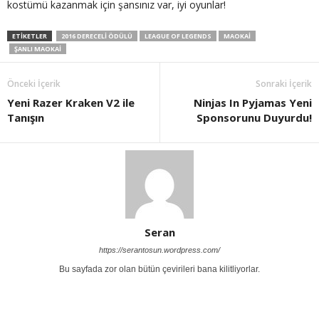
kostümü kazanmak için şansınız var, iyi oyunlar!
ETIKETLER
2016 DERECELI ÖDÜLÜ
LEAGUE OF LEGENDS
MAOKAI
ŞANLI MAOKAI
Önceki İçerik
Sonraki İçerik
Yeni Razer Kraken V2 ile
Ninjas In Pyjamas Yeni
Tanışın
Sponsorunu Duyurdu!
Seran
https://serantosun.wordpress.com/
Bu sayfada zor olan bütün çevirileri bana kilitliyorlar.