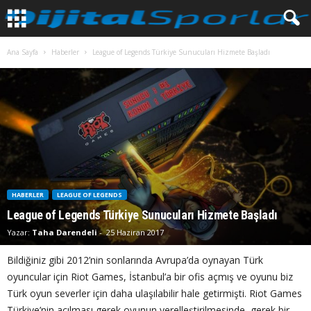
Ana Sayfa
Haberler
League of Legends Türkiye Sunucuları Hizmete Başladı
HABERLER
LEAGUE OF LEGENDS
League of Legends Türkiye Sunucuları Hizmete Başladı
Yazar:
Taha Darendeli
-
25 Haziran 2017
Bildiğiniz gibi 2012’nin sonlarında Avrupa’da oynayan Türk
oyuncular için Riot Games, İstanbul’a bir ofis açmış ve oyunu biz
Türk oyun severler için daha ulaşılabilir hale getirmişti. Riot Games
Türkiye’nin açılması gerek oyunun yerelleştirilmesinde, gerek bir