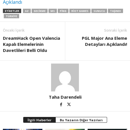
Açıklandı
ETIKETLER
AZ
GECIKME
MS
PING
RIOT GAMES
SUNUCU
TAŞINDI
TÜRKIYE
Önceki İçerik
Sonraki İçerik
DreamHack Open Valencia
PGL Major Ana Eleme
Kapalı Elemelerinin
Detayları Açıklandı!
Davetlileri Belli Oldu
Taha Darendeli
İlgili Haberler
Bu Yazarın Diğer Yazıları