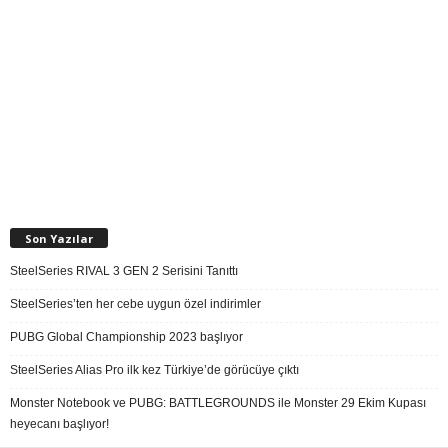
Son Yazılar
SteelSeries RIVAL 3 GEN 2 Serisini Tanıttı
SteelSeries’ten her cebe uygun özel indirimler
PUBG Global Championship 2023 başlıyor
SteelSeries Alias Pro ilk kez Türkiye’de görücüye çıktı
Monster Notebook ve PUBG: BATTLEGROUNDS ile Monster 29 Ekim Kupası
heyecanı başlıyor!