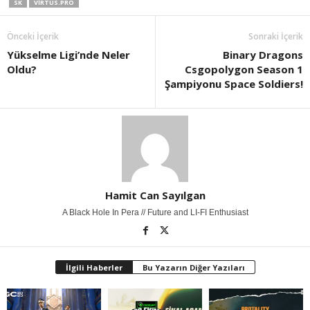
SK
VIRTUS.PRO
Önceki İçerik
Sonraki İçerik
Yükselme Ligi’nde Neler
Binary Dragons
Oldu?
Csgopolygon Season 1
Şampiyonu Space Soldiers!
Hamit Can Sayılgan
A Black Hole In Pera // Future and LI-FI Enthusiast
İlgili Haberler
Bu Yazarın Diğer Yazıları