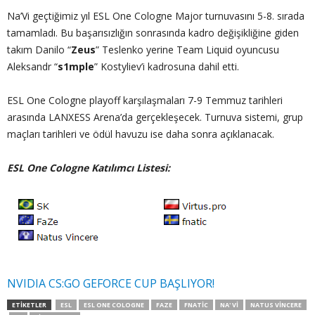
Na’Vi geçtiğimiz yıl ESL One Cologne Major turnuvasını 5-8. sırada
tamamladı. Bu başarısızlığın sonrasında kadro değişikliğine giden
takım Danilo “
Zeus
” Teslenko yerine Team Liquid oyuncusu
Aleksandr “
s1mple
” Kostyliev’i kadrosuna dahil etti.
ESL One Cologne playoff karşılaşmaları 7-9 Temmuz tarihleri
arasında LANXESS Arena’da gerçekleşecek. Turnuva sistemi, grup
maçları tarihleri ve ödül havuzu ise daha sonra açıklanacak.
ESL One Cologne Katılımcı Listesi:
NVIDIA CS:GO GEFORCE CUP BAŞLIYOR!
ETIKETLER
ESL
ESL ONE COLOGNE
FAZE
FNATIC
NA' VI
NATUS VINCERE