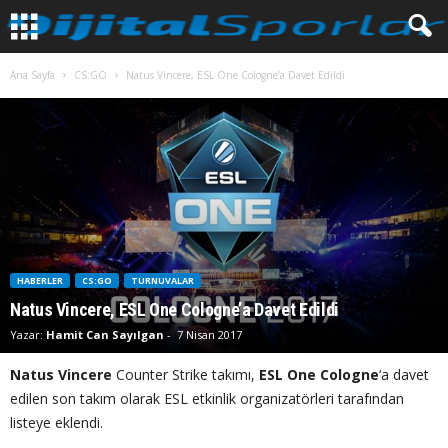
Ana Sayfa
CS:GO
Natus Vincere, ESL One Cologne’a Davet Edildi
HABERLER
CS:GO
TURNUVALAR
Natus Vincere, ESL One Cologne’a Davet Edildi
Yazar:
Hamit Can Sayılgan
-
7 Nisan 2017
Natus Vincere
Counter Strike takımı,
ESL One Cologne
‘a davet
edilen son takım olarak ESL etkinlik organizatörleri tarafından
listeye eklendi.