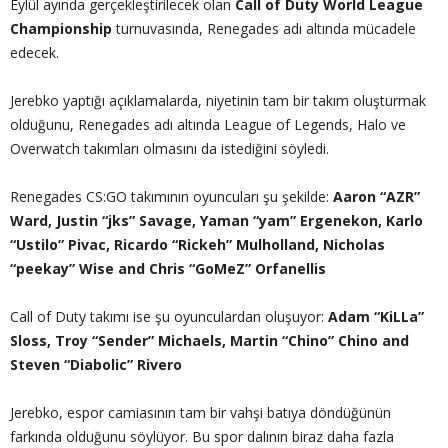
Eylül ayında gerçekleştirilecek olan
Call of Duty World League
Championship
turnuvasında, Renegades adı altında mücadele
edecek.
Jerebko yaptığı açıklamalarda, niyetinin tam bir takım oluşturmak
olduğunu, Renegades adı altında League of Legends, Halo ve
Overwatch takımları olmasını da istediğini söyledi.
Renegades CS:GO takımının oyuncuları şu şekilde:
Aaron “AZR”
Ward, Justin “jks” Savage, Yaman “yam” Ergenekon, Karlo
“Ustilo” Pivac, Ricardo “Rickeh” Mulholland, Nicholas
“peekay” Wise and Chris “GoMeZ” Orfanellis
Call of Duty takımı ise şu oyunculardan oluşuyor:
Adam “KiLLa”
Sloss, Troy “Sender” Michaels, Martin “Chino” Chino and
Steven “Diabolic” Rivero
Jerebko, espor camiasının tam bir vahşi batıya döndüğünün
farkında olduğunu söylüyor. Bu spor dalının biraz daha fazla