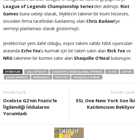
League of Legends Championship Series
‘den atılmıştı.
Riot
Games
buna sebep olarak, Mykles’ın takımın bir kısım hissesini,
önceden firma tarafından banlanmış olan
Chris Badawi
‘ye
vermeyi planlaması olarak göstermişti.
Jerebko’nun yeni dahil olduğu, espor takımı sahibi NBA oyuncuları
arasında
Echo Fox
‘u kurmak için bir takım satın alan
Rick Fox
ve
NRG
takımının bir kısmını satın alan
Shaquille O’Neal
bulunuyor.
ETIKETLER
CALL OF DUTY
COUNTER STRIKE:GLOBAL OFFENSE
CS:GO
ESPOR
JONAS JEREBKO
RENEGADES
RICK FOX
SHAQUILLE O'NEAL
Önceki İçerik
Sonraki İçerik
Ocelote G2’nin Fnatic’le
ESL One New York Son İki
İlgilendiği İddialarını
Katılımcısını Bekliyor
Yorumladı