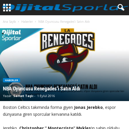
Ana Sayfa
Haberler
NBA Oyuncusu Renegades’i Satın Aldı
HABERLER
NBA Oyuncusu Renegades’i Satın Aldı
Yazar:
Samet Taşlı
-
1 Eylül 2016
Boston Celtics takımında forma giyen
Jonas Jerebko
, espor
dünyasına giren sporcular kervanına katıldı.
Jerebko,
Christopher ” Montecristo” Mykles
‘ın sahip olduğu