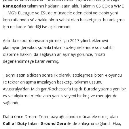
Renegades
takımının haklarını satın aldı. Takımın CS:GO’da WME
| IMG’s ELeague ve ESL’de mücadele eden ekibi ve ekibin yeni
kontratlarında söz hakkı olma sahibi olan basketçinin, bu anlaşma
için ne kadar ödediği ise açıklanmadı.
Aslında espor dünyasına girmek için 2017 yılını beklemeyi
planlayan Jerebko, şu anki takım sözleşmelerinde söz sahibi
olabilme hakkını da sağlayan anlaşmayı görünce, fırsatı
değerlendirmeye karar vermiş.
Takımı satın aldıktan sonra ilk olarak, sözleşmesi biten 4 oyuncu
ile tekrar anlaşma imzalayan basketçi, takımın üssünü
Avustralya’dan Michigan/Rochester’a taşıdı. Burada yakıma yeni bir
ev ve alıştırma merkezinin yanı sıra yeni bir koç ve menajer de
sağlandı.
Daha önce Dream Team bayrağı altında mücadele etmiş olan
Call of Duty
takımı
Ground Zero
ile de anlaşma sağlandı. Ekip,