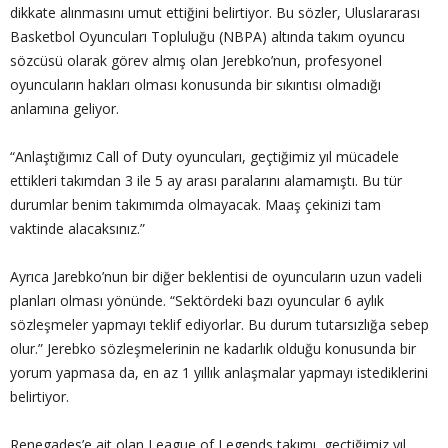
dikkate alınmasını umut ettiğini belirtiyor. Bu sözler, Uluslararası
Basketbol Oyuncuları Topluluğu (NBPA) altında takım oyuncu
sözcüsü olarak görev almış olan Jerebko’nun, profesyonel
oyuncuların hakları olması konusunda bir sıkıntısı olmadığı
anlamına geliyor.
“Anlaştığımız Call of Duty oyuncuları, geçtiğimiz yıl mücadele
ettikleri takımdan 3 ile 5 ay arası paralarını alamamıştı. Bu tür
durumlar benim takımımda olmayacak. Maaş çekinizi tam
vaktinde alacaksınız.”
Ayrıca Jarebko’nun bir diğer beklentisi de oyuncuların uzun vadeli
planları olması yönünde. “Sektördeki bazı oyuncular 6 aylık
sözleşmeler yapmayı teklif ediyorlar. Bu durum tutarsızlığa sebep
olur.” Jerebko sözleşmelerinin ne kadarlık olduğu konusunda bir
yorum yapmasa da, en az 1 yıllık anlaşmalar yapmayı istediklerini
belirtiyor.
Renegades’e ait olan League of Legends takımı, geçtiğimiz yıl