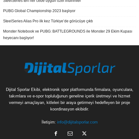
SteelSeries’ten her cebe uygun özel indirimler
PUBG Global Championship 2023 başlıyor
SteelSeries Alias Pro ilk kez Türkiye’de görücüye çıktı
Monster Notebook ve PUBG: BATTLEGROUNDS ile Monster 29 Ekim Kupası
heyecanı başlıyor!
Dijital Sporlar Ekibi, elektronik spor platformunda firmalara, oyunculara,
takımlara ve e-spor topluluğunun geneline içerik üretmeyi ve hizmet
vermeyi amaçlayan, kitleleri bir araya getirmeyi hedefleyen bir proje
koordinasyon ekibidir.
İletişim:
info@dijitalsporlar.com