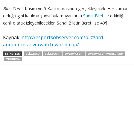
BlizzCon
4 Kasım ve 5 Kasım arasında gerçekleşecek. Her zaman
olduğu gibi katılma şansı bulamayanlarsa
Sanal Bilet
ile etkinliği
canlı olarak izleyebilecekler. Sanal Biletin ücreti ise 40$.
Kaynak:
http://esportsobserver.com/blizzard-
announces-overwatch-world-cup/
ETIKETLER
BLIZZARD
BLIZZCON
OVERWATCH
OVERWATCH WORLD CUP
TURNUVA