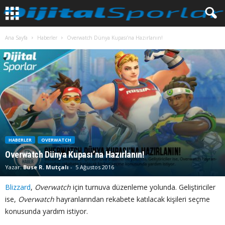
Ana Sayfa
Haberler
Overwatch Dünya Kupası’na Hazırlanın!
HABERLER
OVERWATCH
Overwatch Dünya Kupası’na Hazırlanın!
Yazar:
Buse R. Mutçalı
-
5 Ağustos 2016
Blizzard
,
Overwatch
için turnuva düzenleme yolunda. Geliştiriciler
ise,
Overwatch
hayranlarından rekabete katılacak kişileri seçme
konusunda yardım istiyor.