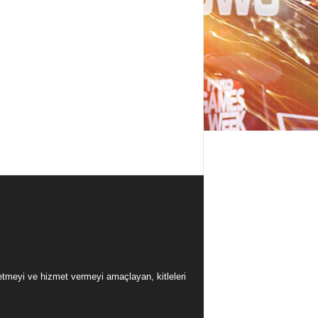
üretmeyi ve hizmet vermeyi amaçlayan, kitleleri