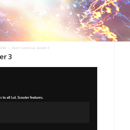
Geldi
Razer Comms LoL Scouter 3
er 3