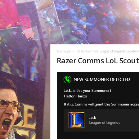
M
r
l
a
r
Ana Sayfa
Razer Comms’a League of Legends Scouter 
Razer Comms LoL Scout