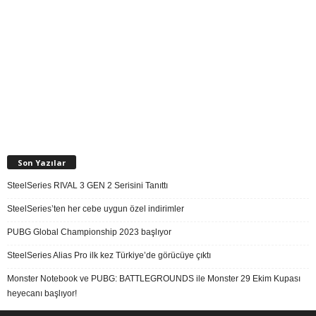
Son Yazılar
SteelSeries RIVAL 3 GEN 2 Serisini Tanıttı
SteelSeries’ten her cebe uygun özel indirimler
PUBG Global Championship 2023 başlıyor
SteelSeries Alias Pro ilk kez Türkiye’de görücüye çıktı
Monster Notebook ve PUBG: BATTLEGROUNDS ile Monster 29 Ekim Kupası
heyecanı başlıyor!