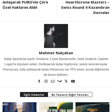
Anlaşarak PUBG’nin Çin’e
Hearthstone Masters –
Özel Haklarını Aldı!
Swiss Round 4 Kazandıran
Desteler
Mehmet Nalçakan
Dijital Sporlar'da İçerik Yöneticisi, Crash Bandicoot'la, Solid Snake'le, Gabriel
Logan'la büyüyen adam. Dertleşecek kadar İngilizcesi, selam verecek kadar
Fransızcası, kafa sallayacak kadar Almancası var. FPS sever, ancak diğerlerine
de burun bükmez.
İlgili Haberler
Bu Yazarın Diğer Yazıları