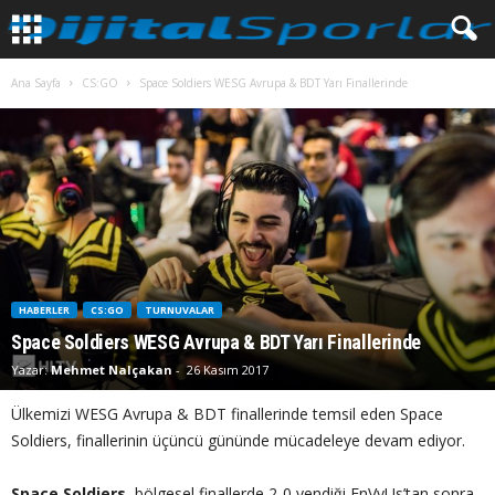
Ana Sayfa
CS:GO
Space Soldiers WESG Avrupa & BDT Yarı Finallerinde
HABERLER
CS:GO
TURNUVALAR
Space Soldiers WESG Avrupa & BDT Yarı Finallerinde
Yazar:
Mehmet Nalçakan
-
26 Kasım 2017
Ülkemizi WESG Avrupa & BDT finallerinde temsil eden Space
Soldiers, finallerinin üçüncü gününde mücadeleye devam ediyor.
Space Soldiers
, bölgesel finallerde 2-0 yendiği EnVyUs’tan sonra,