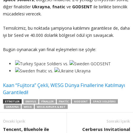
diğer finalistler
Ukrayna
,
fnatic
ve
GODSENT
ile birlikte birincilik
mücadelesi verecek.
Temsilcimiz, bu noktada şampiyona katılımını garantilese de, daha
iyi bir Seed ve 40.000 dolarlık bölgesel ödül için savaşacak.
Bugün oynanacak yarı final eşleşmeleri ise şöyle:
Space Soldiers vs.
GODSENT
fnatic vs.
Ukrayna
Kaan “Fujitora” Çekli, WESG Dünya Finallerine Katılmayı
Garantiledi!
ETIKETLER
ENVYUS
FINALLER
FNATIC
GODSENT
SPACE SOLDIERS
UKRAYNA
WESG
WESG AVRUPA & BDT
Önceki İçerik
Sonraki İçerik
Tencent, Bluehole ile
Cerberus Invitational