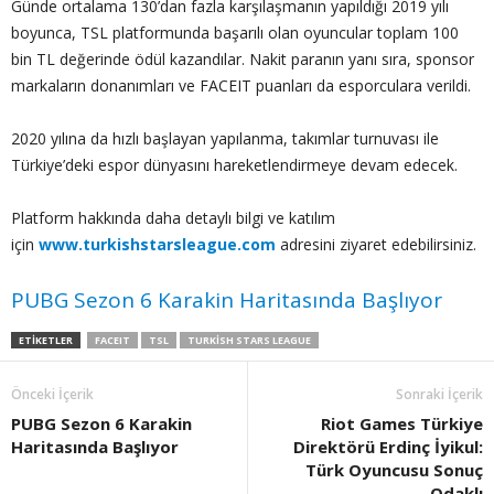
Günde ortalama 130’dan fazla karşılaşmanın yapıldığı 2019 yılı
boyunca, TSL platformunda başarılı olan oyuncular toplam 100
bin TL değerinde ödül kazandılar. Nakit paranın yanı sıra, sponsor
markaların donanımları ve FACEIT puanları da esporculara verildi.
2020 yılına da hızlı başlayan yapılanma, takımlar turnuvası ile
Türkiye’deki espor dünyasını hareketlendirmeye devam edecek.
Platform hakkında daha detaylı bilgi ve katılım
için
www.turkishstarsleague.com
adresini ziyaret edebilirsiniz.
PUBG Sezon 6 Karakin Haritasında Başlıyor
ETIKETLER
FACEIT
TSL
TURKISH STARS LEAGUE
Önceki İçerik
Sonraki İçerik
PUBG Sezon 6 Karakin
Riot Games Türkiye
Haritasında Başlıyor
Direktörü Erdinç İyikul:
Türk Oyuncusu Sonuç
Odaklı