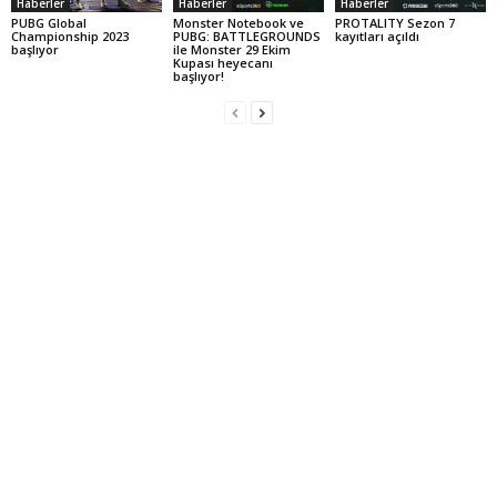
Haberler
Haberler
Haberler
PUBG Global
Monster Notebook ve
PROTALITY Sezon 7
Championship 2023
PUBG: BATTLEGROUNDS
kayıtları açıldı
başlıyor
ile Monster 29 Ekim
Kupası heyecanı
başlıyor!