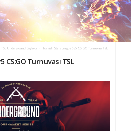
ı TSL Underground Başlıyor
Turkish Stars League 5v5 CS:GO Turnuvası TSL
v5 CS:GO Turnuvası TSL