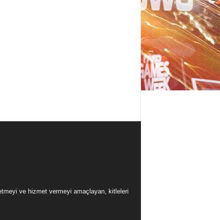
üretmeyi ve hizmet vermeyi amaçlayan, kitleleri