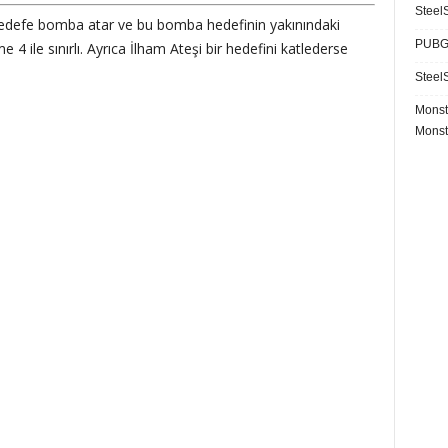
SteelS
r hedefe bomba atar ve bu bomba hedefinin yakınındaki
PUBG 
 4 ile sınırlı. Ayrıca İlham Ateşi bir hedefini katlederse
SteelS
Monst
Monst