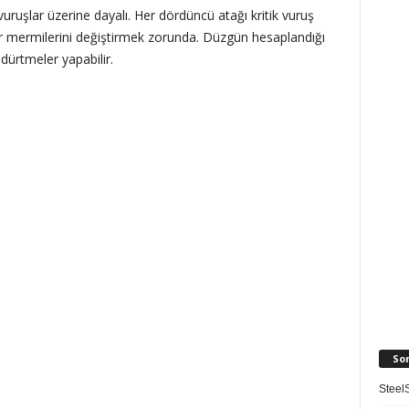
vuruşlar üzerine dayalı. Her dördüncü atağı kritik vuruş
bir mermilerini değiştirmek zorunda. Düzgün hesaplandığı
dürtmeler yapabilir.
So
SteelS