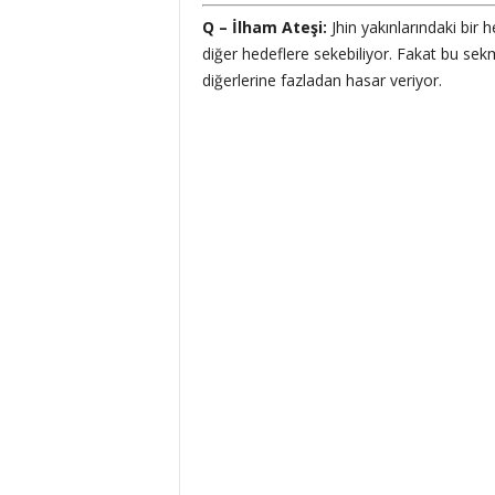
Q – İlham Ateşi:
Jhin yakınlarındaki bi
diğer hedeflere sekebiliyor. Fakat bu sekme
diğerlerine fazladan hasar veriyor.