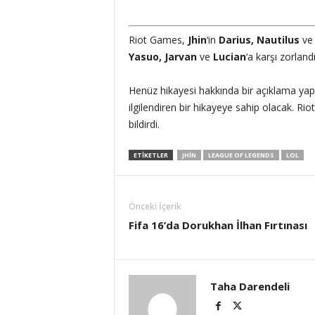
Riot Games,
Jhin
‘in
Darius, Nautilus
v
Yasuo, Jarvan
ve
Lucian
‘a karşı zorland
Henüz hikayesi hakkında bir açıklama y
ilgilendiren bir hikayeye sahip olacak. Ri
bildirdi.
ETIKETLER
JHIN
LEAGUE OF LEGENDS
LOL
Önceki İçerik
Fifa 16’da Dorukhan İlhan Fırtınası
Taha Darendeli