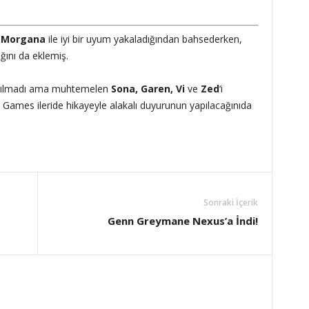
e
Morgana
ile iyi bir uyum yakaladığından bahsederken,
ığını da eklemiş.
apılmadı ama muhtemelen
Sona, Garen, Vi
ve
Zed
‘i
ot Games ileride hikayeyle alakalı duyurunun yapılacağınıda
Sonraki İçerik
Genn Greymane Nexus’a İndi!