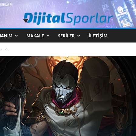
REKLAM
NANIM
MAKALE
SERILER
İLETIŞIM
uruldu