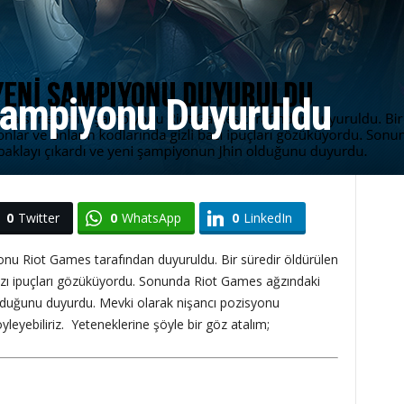
 Şampiyonu Duyuruldu
0
Twitter
0
WhatsApp
0
LinkedIn
nu Riot Games tarafından duyuruldu. Bir süredir öldürülen
bazı ipuçları gözüküyordu. Sonunda Riot Games ağzındaki
olduğunu duyurdu. Mevki olarak nişancı pozisyonu
eyebiliriz. Yeteneklerine şöyle bir göz atalım;