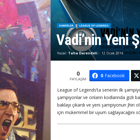
M
HABERLER
LEAGUE OF LEGENDS
Vadi’nin Yeni
Yazar:
Taha Darendeli
-
12 Ocak 2016
0
0
Facebook
PAYLAŞIM
League of Legends’ta senenin ilk şampiyo
şampiyonlar ve onların kodlarında gizli 
baklayı çıkardı ve yeni şampiyonun Jhin 
için mükemmel bir uyum sağlayacağını söyl