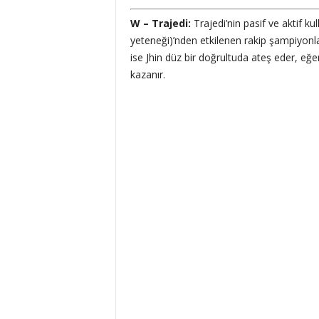
W – Trajedi:
Trajedi’nin pasif ve aktif ku
yeteneği)’nden etkilenen rakip şampiyonlar k
ise Jhin düz bir doğrultuda ateş eder, eğer
kazanır.