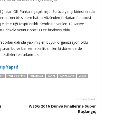
iği alan Olli Pahkala şaşırtmıştı. Sürücü yarışı birinci sırada
ahkala’nın bir sistem hatası yüzünden fazladan fanboost
 elde ettiği tespit edildi. Kendisine verilen 12 saniye
n Pahkala yerini Bono Huis’e bırakmış oldu.
sporları dalında yapılmış en büyük organizasyon oldu.
turan bu ve benzeri etkinlikleri ileri ki dönemlerde
aksilikler tekrarlanmaz.
riş Yaptı!
ST
FANBOOSTING
FORMULA E
SANAL
SANAL YARIŞ
VEGAS
Sonraki İçerik
i
WESG 2016 Dünya Finallerine Süper
Başlangıç