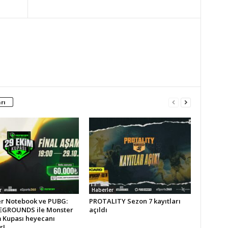
rı
r
Haberler
r Notebook ve PUBG:
PROTALITY Sezon 7 kayıtları
GROUNDS ile Monster
açıldı
m Kupası heyecanı
r!