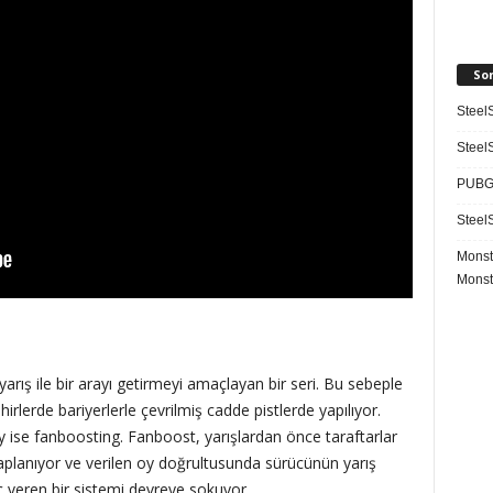
So
SteelS
SteelS
PUBG 
SteelS
Monst
Monst
yarış ile bir arayı getirmeyi amaçlayan bir seri. Bu sebeple
hirlerde bariyerlerle çevrilmiş cadde pistlerde yapılıyor.
y ise fanboosting. Fanboost, yarışlardan önce taraftarlar
esaplanıyor ve verilen oy doğrultusunda sürücünün yarış
ç veren bir sistemi devreye sokuyor.