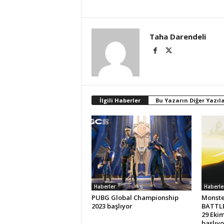
Taha Darendeli
İlgili Haberler
Bu Yazarın Diğer Yazıla
Haberler
Haberle
PUBG Global Championship
Monste
2023 başlıyor
BATTLE
29 Eki
başlıyo