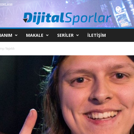
REKLAM
NANIM
MAKALE
SERILER
İLETIŞIM
ışı Yapıldı