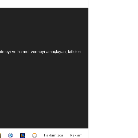
üretmeyi ve hizmet vermeyi amaçlayan, kitleleri
H
H
L
O
Hakkımızda
Reklam