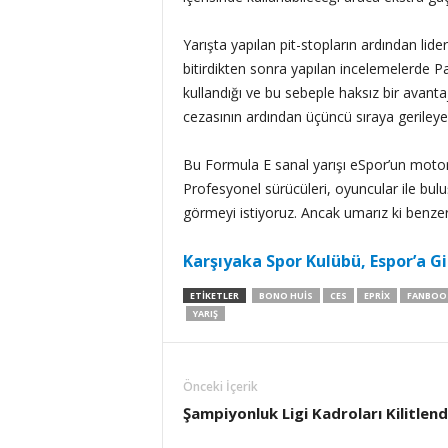
Yarışta yapılan pit-stopların ardından liderl
bitirdikten sonra yapılan incelemelerde P
kullandığı ve bu sebeple haksız bir avantaj
cezasının ardından üçüncü sıraya gerileye
Bu Formula E sanal yarışı eSpor’un motor
Profesyonel sürücüleri, oyuncular ile buluş
görmeyi istiyoruz. Ancak umarız ki benzer 
Karşıyaka Spor Kulübü, Espor’a Gi
ETIKETLER
BONO HUIS
CES
EPRIX
FANBOO
YARIŞ
Önceki İçerik
Şampiyonluk Ligi Kadroları Kilitlend