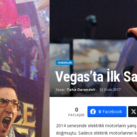
M
HABERLER
Vegas’ta İlk S
Yazar:
Taha Darendeli
-
12 Ocak 2017
0
0
Facebook
PAYLAŞIM
2014 senesinde elektrikli motorların yarış 
doğmuştu. Sadece elektrik motorlarının ku