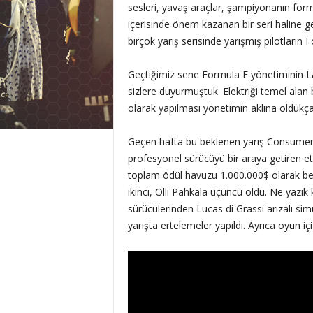
sesleri, yavaş araçlar, şampiyonanın form
içerisinde önem kazanan bir seri haline 
birçok yarış serisinde yarışmış pilotları
Geçtiğimiz sene Formula E yönetiminin Las
sizlere duyurmuştuk. Elektriği temel alan 
olarak yapılması yönetimin aklına oldukça
Geçen hafta bu beklenen yarış Consumer 
profesyonel sürücüyü bir araya getiren etk
toplam ödül havuzu 1.000.000$ olarak belir
ikinci, Olli Pahkala üçüncü oldu. Ne yazık 
sürücülerinden Lucas di Grassi arızalı simü
yarışta ertelemeler yapıldı. Ayrıca oyun i