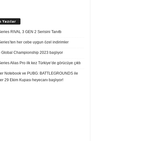
n Yazılar
eries RIVAL 3 GEN 2 Serisini Tanıttı
eries’ten her cebe uygun özel indirimler
Global Championship 2023 başlıyor
eries Alias Pro ilk kez Türkiye’de görücüye çıktı
er Notebook ve PUBG: BATTLEGROUNDS ile
er 29 Ekim Kupası heyecanı başlıyor!