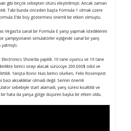
atı gibi birçok sebepten ötürü eleştirilmişti. Ancak zaman
geldi. Tabi bunda önceden başta Formula 1 olmak üzere
n Formula E’de boy göstermesi önemli bir etken olmuştu.
 Vegas’ta sanal bir Formula E yarışı yapmak istediklerini
bir şampiyonanın simülatörler eşliğinde sanal bir yarış
 yatmıştı.
Electronics Show’da yapıldı. 10 tane oyuncu ve 10 tane
inlikte birinci sırayı alacak sürücüye 200.000$ ödül ve
tildi. Yarışta Bono Huis birinci olurken, Felix Rosenqvist
ki bazı aksaklıklar olmadı değil. Serinin önemli
lator sebebiyle start alamadı, yarış süresi kısaltıldı ve
çi bir hata da yarışa gölge düşüren başka bir etken oldu.