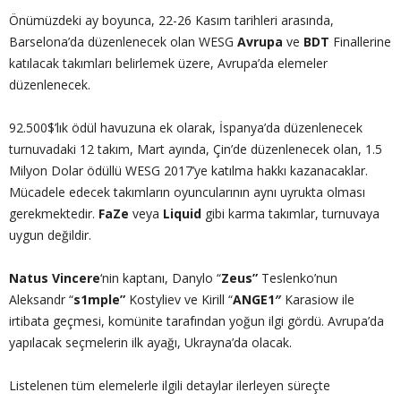
Önümüzdeki ay boyunca, 22-26 Kasım tarihleri arasında,
Barselona’da düzenlenecek olan WESG
Avrupa
ve
BDT
Finallerine
katılacak takımları belirlemek üzere, Avrupa’da elemeler
düzenlenecek.
92.500$’lık ödül havuzuna ek olarak, İspanya’da düzenlenecek
turnuvadaki 12 takım, Mart ayında, Çin’de düzenlenecek olan, 1.5
Milyon Dolar ödüllü WESG 2017’ye katılma hakkı kazanacaklar.
Mücadele edecek takımların oyuncularının aynı uyrukta olması
gerekmektedir.
FaZe
veya
Liquid
gibi karma takımlar, turnuvaya
uygun değildir.
Natus Vincere
‘nin kaptanı, Danylo “
Zeus”
Teslenko’nun
Aleksandr “
s1mple”
Kostyliev ve Kirill “
ANGE1″
Karasiow ile
irtibata geçmesi, komünite tarafından yoğun ilgi gördü. Avrupa’da
yapılacak seçmelerin ilk ayağı, Ukrayna’da olacak.
Listelenen tüm elemelerle ilgili detaylar ilerleyen süreçte