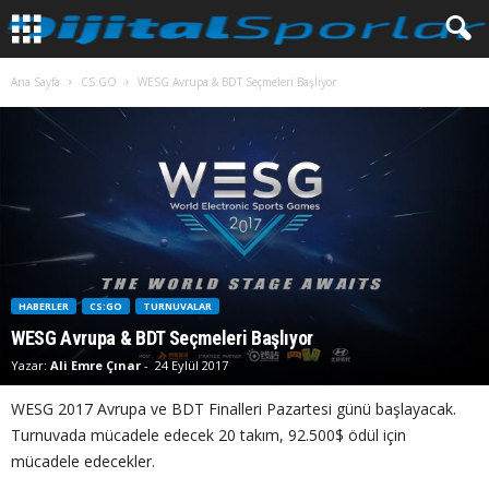
Ana Sayfa
CS:GO
WESG Avrupa & BDT Seçmeleri Başlıyor
HABERLER
CS:GO
TURNUVALAR
WESG Avrupa & BDT Seçmeleri Başlıyor
Yazar:
Ali Emre Çınar
-
24 Eylül 2017
WESG 2017 Avrupa ve BDT Finalleri Pazartesi günü başlayacak.
Turnuvada mücadele edecek 20 takım, 92.500$ ödül için
mücadele edecekler.