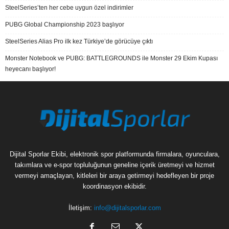
SteelSeries’ten her cebe uygun özel indirimler
PUBG Global Championship 2023 başlıyor
SteelSeries Alias Pro ilk kez Türkiye’de görücüye çıktı
Monster Notebook ve PUBG: BATTLEGROUNDS ile Monster 29 Ekim Kupası
heyecanı başlıyor!
Dijital Sporlar Ekibi, elektronik spor platformunda firmalara, oyunculara,
takımlara ve e-spor topluluğunun geneline içerik üretmeyi ve hizmet
vermeyi amaçlayan, kitleleri bir araya getirmeyi hedefleyen bir proje
koordinasyon ekibidir.
İletişim:
info@dijitalsporlar.com