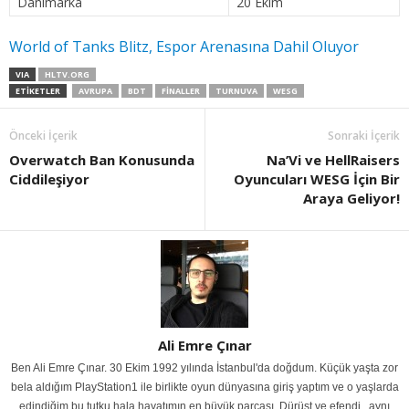
Danimarka
20 Ekim
World of Tanks Blitz, Espor Arenasına Dahil Oluyor
VIA
HLTV.ORG
ETIKETLER
AVRUPA
BDT
FINALLER
TURNUVA
WESG
Önceki İçerik
Sonraki İçerik
Overwatch Ban Konusunda
Na’Vi ve HellRaisers
Ciddileşiyor
Oyuncuları WESG İçin Bir
Araya Geliyor!
Ali Emre Çınar
Ben Ali Emre Çınar. 30 Ekim 1992 yılında İstanbul'da doğdum. Küçük yaşta zor
bela aldığım PlayStation1 ile birlikte oyun dünyasına giriş yaptım ve o yaşlarda
edindiğim bu tutku hala hayatımın en büyük parçası. Dürüst ve efendi , aynı