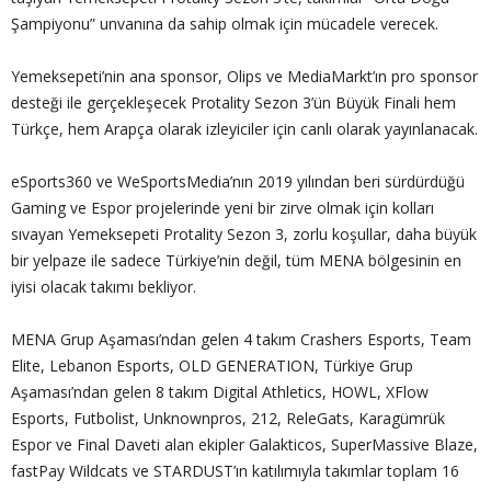
Şampiyonu” unvanına da sahip olmak için mücadele verecek.
Yemeksepeti’nin ana sponsor, Olips ve MediaMarkt’ın pro sponsor
desteği ile gerçekleşecek Protality Sezon 3’ün Büyük Finali hem
Türkçe, hem Arapça olarak izleyiciler için canlı olarak yayınlanacak.
eSports360 ve WeSportsMedia’nın 2019 yılından beri sürdürdüğü
Gaming ve Espor projelerinde yeni bir zirve olmak için kolları
sıvayan Yemeksepeti Protality Sezon 3, zorlu koşullar, daha büyük
bir yelpaze ile sadece Türkiye’nin değil, tüm MENA bölgesinin en
iyisi olacak takımı bekliyor.
MENA Grup Aşaması’ndan gelen 4 takım Crashers Esports, Team
Elite, Lebanon Esports, OLD GENERATION, Türkiye Grup
Aşaması’ndan gelen 8 takım Digital Athletics, HOWL, XFlow
Esports, Futbolist, Unknownpros, 212, ReleGats, Karagümrük
Espor ve Final Daveti alan ekipler Galakticos, SuperMassive Blaze,
fastPay Wildcats ve STARDUST’ın katılımıyla takımlar toplam 16