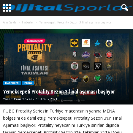
Ana Sayfa
Haberler
Yemeksepeti Protality Sezon 3 final aşaması başlıyor
HABERLER
PUBG
Yemeksepeti Protality Sezon 3 final aşaması başlıyor
Yazar:
Cem Toker
-
10 Aralık 2021
PUBG Protality Series’in Türkiye macerasının yanına MENA
bölgesini de dahil ettiği Yemeksepeti Protality Sezon 3’ün Final
Aşaması başlıyor. Protality heyecanını Türkiye sınırları dışında
taşıyan Yemeksepeti Protality Sezon 3’te, takımlar “Orta Doğu