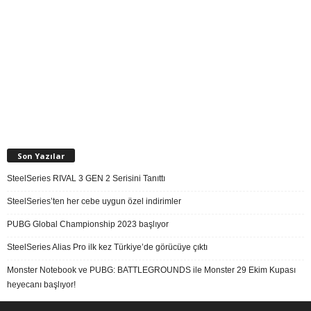
Son Yazılar
SteelSeries RIVAL 3 GEN 2 Serisini Tanıttı
SteelSeries’ten her cebe uygun özel indirimler
PUBG Global Championship 2023 başlıyor
SteelSeries Alias Pro ilk kez Türkiye’de görücüye çıktı
Monster Notebook ve PUBG: BATTLEGROUNDS ile Monster 29 Ekim Kupası
heyecanı başlıyor!