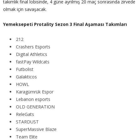
takımlık final lobisinde, 4 güne ayrılmış 20 maç sonrasında zirvede
olmak için savaşacak.
Yemeksepeti Protality Sezon 3 Final Aşaması Takımları
212
Crashers Esports
Digital Athletics
fastPay Wildcats
Futbolist
Galakticos
HOWL
Karagümrük Espor
Lebanon esports
OLD GENERATION
ReleGats
STARDUST
SuperMassive Blaze
Team Elite