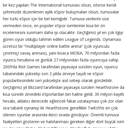
bir kez yapılan The International turnuvası olsun, isterse kendi
şehrinizde düzenlenen aylık eSpor buluşmaları olsun, turnuvalar
her türlü eSpor için bir bel kemiğidir. Turnuva verilerini size
vermeden önce, en popüler eSpor isimlerinin kısa bir ön
incelemesini sunmam daha iyi olacaktır. Geçtiğimiz yıl en çok ilgiyi
gören oyun olduğu tahmin edilen League of Legends. Oynaması
ücretsiz bir “multiplayer online battle arena” (çok oyunculu
çevrimiçi savaş arenası), yani kısaca MOBA, 70 milyondan fazla
oyuncu hesabına ve günlük 27 milyondan fazla oyuncuya sahip.
2009’da Riot Games tarafından piyasaya sürülen oyun, oyuncu
tabanındaki yükselişi son 2 yılda zirveye taşıdı ve eSpor
popülaritesindeki seri yükselişte asıl sebep olarak görülebilir.
Geçtiğimiz yıl Blizzard tarafından piyasaya sürülen Hearthstone da
kısa sürede zirvedeki eSporlardan biri haline geldi. 30 milyon kayıtlı
hesabı, aldatıcı derecede eğlenceli fakat ustalaşması çok zor olan
sıra tabanlı oynanışı ile Hearthstone genellikle Twitch’te en çok
izlenen oyunlar arasında ikinci sırada görülüyor. Önemli turnuva
faaliyetleri gösteren ve hatırlanması gereken diğer dört büyük isim