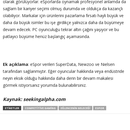
olarak görülüyorlar. eSporlarda oynamak profesyonel anlamda da
sağlam bir kariyer seçimi olmuş durumda ve oldukça da kazançlı
olabiliyor. Markalar için ürünlerini pazarlama fırsatı hayli büyük ve
daha da büyük isimler bu işe girdikçe yalnızca daha da büyümeye
devam edecek. PC oyunculuğu tekrar altın çağını yaşıyor ve bu
patlayıcı büyüme henüz başlangıç aşamasında.
Ek açıklama
: eSpor verileri SuperData, Newzoo ve Nielsen
tarafından sağlanmıştır. Eğer oyuncular hakkında veya endüstride
neyin eksik olduğu hakkında daha derin bir devam makalesi
görmek istiyorsanız yorumda bulunabilirsiniz.
Kaynak: seekingalpha.com
ETIKETLER
COMPETITIVE GAMING
EĞLENCENIN GELECEĞI
ESPOR