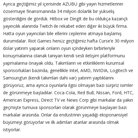
Ayrıca geçtiğimiz yıl içerisinde AZUBU gibi yayın hizmetlerinin
özsermaye finansmanında 34 milyon dolarlık bir yükseliş
gösterdiğini de gördük. Hitbox ve DingIt de bu oldukça kazançlı
yayıncılık alanında Twitch ile rekabet eden diğer iki büyük firma.
Hatta oyun yayıncıları bile ellerini ceplerine atmaya başlamış
durumdalar. Riot Games henüz geçtiğimiz hafta Curse’e 30 milyon
dolar yatırım yaparak onların oyun içindeyken birbirleriyle
konuşmalarına olanak tanıyan kendi sesli iletişim platformunu
yapmalarına önayak oldu. Takımların ve etkinliklerin kurumsal
sponsorlukları bazında, genellikle Intel, AMD, NVIDIA, Logitech ve
Samsung’un (kendi takımları dahi var) yatırım yaptıklarını
görüyoruz, ama ayrıca oyunlarla ilgisi olmayan bazı sürpriz isimler
de görünmeye başladılar. Coca-Cola, Red Bull, Nissan, Ford, HTC,
American Express, Direct TV ve News Corp gibi markalar da yakın
geçmişte turnuva sponsorları olarak görünmeye başlayan bazı
markalar arasında. Onlar da endüstrinin yaşadığı eksponansiyel
büyümeyi görüyorlar ve ilk adımları atanlar arasında olmak
istiyorlar.