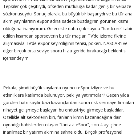
Tepkiler çok çeşitliydi, öfkeden mutluluğa kadar geniş bir yelpaze
sözkonusuydu. Sonuç olarak, bu büyük bir başarıydı ve bu tür ana
akım yayınlarının eSpor adına sadece buzdağının görünen kısmı
olduğuna inanıyorum. Gelecekte daha çok sayıda “hardcore” tabir
edilen kısımdan sporseverin bu tür maçları TV’de izleme fikrine
alışmasıyla TV’de eSpor seyirciliğinin tenisi, pokeri, NASCAR’ı ve
diğer birçok orta seviye sporu hızla geride bırakacağı beklentisi
içerisindeyim.
Pekala, şimdi büyük sayılarda oyuncu eSpor izliyor ve bu
etkinliklere katılımda bulunuyor, peki ya yatırımcılar? Geçen yılda
görülen hatrı sayılır bazı kazançlardan sonra risk sermaye firmaları
nihayet gelişmeye başlayan bu endüstriye girmeye başladılar.
Özellikle alt sektörlerin biri, fanların kimin kazanacağına dair
oynadığı bahislerden oluşan “fantazi eSpor”, son 4 ay içinde
inanılmaz bir yatırım akımına sahne oldu. Birçok profesyonel