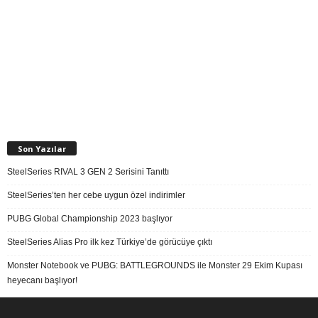
Son Yazılar
SteelSeries RIVAL 3 GEN 2 Serisini Tanıttı
SteelSeries’ten her cebe uygun özel indirimler
PUBG Global Championship 2023 başlıyor
SteelSeries Alias Pro ilk kez Türkiye’de görücüye çıktı
Monster Notebook ve PUBG: BATTLEGROUNDS ile Monster 29 Ekim Kupası
heyecanı başlıyor!