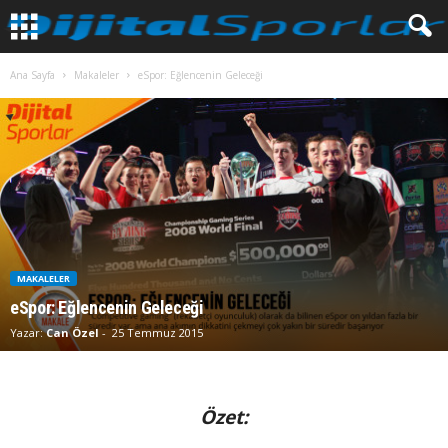
Ana Sayfa
Makaleler
eSpor: Eğlencenin Geleceği
MAKALELER
eSpor: Eğlencenin Geleceği
Yazar:
Can Özel
-
25 Temmuz 2015
Özet: