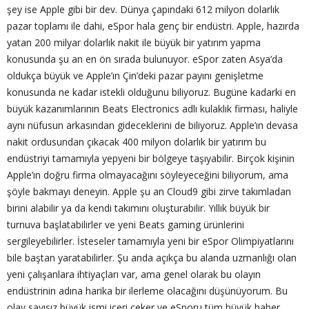
şey ise Apple gibi bir dev. Dünya çapındaki 612 milyon dolarlık
pazar toplamı ile dahi, eSpor hala genç bir endüstri. Apple, hazırda
yatan 200 milyar dolarlık nakit ile büyük bir yatırım yapma
konusunda şu an en ön sırada bulunuyor. eSpor zaten Asya’da
oldukça büyük ve Apple’ın Çin’deki pazar payını genişletme
konusunda ne kadar istekli olduğunu biliyoruz. Bugüne kadarki en
büyük kazanımlarının Beats Electronics adlı kulaklık firması, haliyle
aynı nüfusun arkasından gideceklerini de biliyoruz. Apple’ın devasa
nakit ordusundan çıkacak 400 milyon dolarlık bir yatırım bu
endüstriyi tamamıyla yepyeni bir bölgeye taşıyabilir. Birçok kişinin
Apple’ın doğru firma olmayacağını söyleyeceğini biliyorum, ama
şöyle bakmayı deneyin. Apple şu an Cloud9 gibi zirve takımladan
birini alabilir ya da kendi takımını oluşturabilir. Yıllık büyük bir
turnuva başlatabilirler ve yeni Beats gaming ürünlerini
sergileyebilirler. İsteseler tamamıyla yeni bir eSpor Olimpiyatlarını
bile baştan yaratabilirler. Şu anda açıkça bu alanda uzmanlığı olan
yeni çalışanlara ihtiyaçları var, ama genel olarak bu olayın
endüstrinin adına harika bir ilerleme olacağını düşünüyorum. Bu
olay sayısız büyük ismi içeri çeker ve eSporu tüm büyük haber