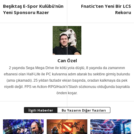
Beşiktaş E-Spor Kulübü’nün
Fnatic’ten Yeni Bir LCS
Yeni Sponsoru Razer
Rekoru
Can Özel
2 yaşında Sega Mega Drive ile kötü yola düştü, 8 yaşında da zamanının
efsanesi olan Half-Life ile PC kulvarına adım atarak bu sektöre girmiş bulundu
(ama çıkamadı). 25 yıldan fazladır ekran başında, oradan kalkmaya da pek
niyetli değil. FPS ve Action-RPG/Hack'n'Slash sözkonusu olduğunda bayrakla
önden koşar.
İlgili Haberler
Bu Yazarın Diğer Yazıları