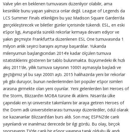
Valve yılın en beklenen turnuvasını düzenliyor olabilir, ama
kesinlikle bunu yapan yalnızca onlar değil. League of Legends da
LCS Summer Finals etkinliğini bu yaz Madison Square Garden’da
gerçekleştirecek ve biletler günler içerisinde tükendi. ESL, en eski
eSpor ligi, Avrupa’da sürekli rekorlar kırmaya devam ediyor ve
yakın geçmişte Frankfurt’ta düzenlenen ESL One turnuvasında 1
milyon anlık seyirci barajını aşmayı başardılar. Yukarıda
milenyumun başlangıcından 2014’e kadar ölçülen turnuva
istatistiklerini gösteren bir tablo bulunmakta. Büyümedeki ilk hızlı
akış 2011’de, yıllık turnuva sayısının 1000’i aşmasıyla başladı ve
geçtiğimiz yıl bu sayı 2000’i aştı. 2015 halihazırda yeni bir rekorlar
yılı gibi duruyor, bunun nedenlerinden biri popüler eSpor isimleri
arasına girmekte olan yeni oyunlar. Yeni gelenlerden biri Heroes of
the Storm, Blizzard’ın MOBA türüne ilk atılımı. Nisan’da ülke
çapındaki en iyi üniversite takımlarını bir araya getiren Heroes of
the Dorm adlı üniversitelerarası turnuvayı düzenlediler, ödül olarak
ise kazananlar Blizzard’dan burs aldı. Son maç ESPN2’de canlı
yayınlandı ve inanılmaz derecede bir ilgi gördü. Bu olay, birçok
sporseverin TV’de canlı bir eSpor yayınına tanık olduğu ilk andı.