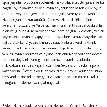
spor yayınları olduğunu söylemek makul olacaktır. Bu günde ve bu
çağda, oyun yayımcıları yeni oyunlar yaptıklarında tek kişilik oyun
moduna veya hikayeye eskisi kadar ağırlık vermiyorlar. Daha
ziyade oyunun uzun ömürlülüğüne ve izlenebilirliğine ağırlık
veriyorlar. Blizzard ve Valve gibi yayımcılar, aktif sosyal toplulukları
olan ve yıllar boyu hem oynanacak, hem de günlük olarak yayınları
seyredilecek oyunlar yapıyorlar. Bu oyunların turnuva yayınları ise
tipik olarak kendi yayıncılarına ve saatlik olarak kendi reklamlarını
yapan büyük markalı sponsorlarına sahip. Artık önemli olan her yıl
yeni bir oyun çıkartmak ve oyuncuların onu bitirip yollarına devam
etmeleri değil. Blizzard gibi firmalar uzun süreli oyunlarda
mikroaktarımlar ve sık içerik uzantıları (expansion pack) ile para
kazanıyorlar. Ücretsiz oyunlar, yani “Free2Play”ler artık endüstride
bir standart model haline geldi ve sanırım onların da artık kalıcı
olduğunu söylemek yanlış olmayacaktır.
Evden izlemek kadar bizzat canlı izlemek de önemli. Bu ister yılda