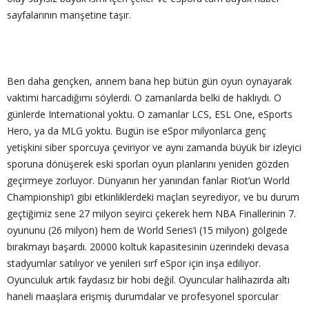
sayfalarının manşetine taşır.
Ben daha gençken, annem bana hep bütün gün oyun oynayarak
vaktimi harcadığımı söylerdi. O zamanlarda belki de haklıydı. O
günlerde International yoktu. O zamanlar LCS, ESL One, eSports
Hero, ya da MLG yoktu. Bugün ise eSpor milyonlarca genç
yetişkini siber sporcuya çeviriyor ve aynı zamanda büyük bir izleyici
sporuna dönüşerek eski sporları oyun planlarını yeniden gözden
geçirmeye zorluyor. Dünyanın her yanından fanlar Riot’un World
Championship’i gibi etkinliklerdeki maçları seyrediyor, ve bu durum
geçtiğimiz sene 27 milyon seyirci çekerek hem NBA Finallerinin 7.
oyununu (26 milyon) hem de World Series’i (15 milyon) gölgede
bırakmayı başardı. 20000 koltuk kapasitesinin üzerindeki devasa
stadyumlar satılıyor ve yenileri sırf eSpor için inşa ediliyor.
Oyunculuk artık faydasız bir hobi değil. Oyuncular halihazırda altı
haneli maaşlara erişmiş durumdalar ve profesyonel sporcular