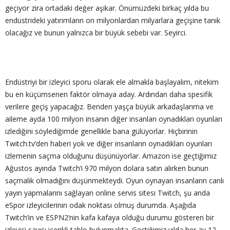
geçiyor zira ortadaki değer aşikar. Önümüzdeki birkaç yılda bu
endüstrideki yatırımların on milyonlardan milyarlara geçişine tanık
olacağız ve bunun yalnızca bir büyük sebebi var. Seyirci.
Endüstriyi bir izleyici sporu olarak ele almakla başlayalım, nitekim
bu en küçümsenen faktör olmaya aday. Ardından daha spesifik
verilere geçiş yapacağız. Benden yaşça büyük arkadaşlarıma ve
aileme ayda 100 milyon insanın diğer insanları oynadıkları oyunları
izlediğini söylediğimde genellikle bana gülüyorlar. Hiçbirinin
Twitch.tv’den haberi yok ve diğer insanların oynadıkları oyunları
izlemenin saçma olduğunu düşünüyorlar. Amazon ise geçtiğimiz
Ağustos ayında Twitch’i 970 milyon dolara satın alırken bunun
saçmalık olmadığını düşünmekteydi. Oyun oynayan insanların canlı
yayın yapmalarını sağlayan online servis sitesi Twitch, şu anda
eSpor izleyicilerinin odak noktası olmuş durumda. Aşağıda
Twitch’in ve ESPN2’nin kafa kafaya olduğu durumu gösteren bir
izleyici sayısı içerikli tablo bulunmakta. Geçtiğimiz yılda her ay 12