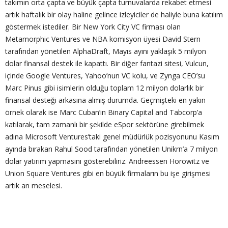
takımın orta çapta ve büyük çapta turnuvalarda rekabet etmesi
artık haftalık bir olay haline gelince izleyiciler de haliyle buna katılım
göstermek istediler. Bir New York City VC firması olan
Metamorphic Ventures ve NBA komisyon üyesi David Stern
tarafından yönetilen AlphaDraft, Mayıs ayını yaklaşık 5 milyon
dolar finansal destek ile kapattı. Bir diğer fantazi sitesi, Vulcun,
içinde Google Ventures, Yahoo’nun VC kolu, ve Zynga CEO’su
Marc Pinus gibi isimlerin olduğu toplam 12 milyon dolarlık bir
finansal desteği arkasına almış durumda. Geçmişteki en yakın
örnek olarak ise Marc Cuban’ın Binary Capital and Tabcorp’a
katılarak, tam zamanlı bir şekilde eSpor sektörüne girebilmek
adına Microsoft Ventures’taki genel müdürlük pozisyonunu Kasım
ayında bırakan Rahul Sood tarafından yönetilen Unikrn’a 7 milyon
dolar yatırım yapmasını gösterebiliriz. Andreessen Horowitz ve
Union Square Ventures gibi en büyük firmaların bu işe girişmesi
artık an meselesi.