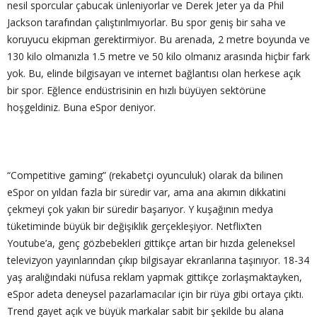
nesil sporcular çabucak ünleniyorlar ve Derek Jeter ya da Phil
Jackson tarafından çalıştırılmıyorlar. Bu spor geniş bir saha ve
koruyucu ekipman gerektirmiyor. Bu arenada, 2 metre boyunda ve
130 kilo olmanızla 1.5 metre ve 50 kilo olmanız arasında hiçbir fark
yok. Bu, elinde bilgisayarı ve internet bağlantısı olan herkese açık
bir spor. Eğlence endüstrisinin en hızlı büyüyen sektörüne
hoşgeldiniz. Buna eSpor deniyor.
“Competitive gaming” (rekabetçi oyunculuk) olarak da bilinen
eSpor on yıldan fazla bir süredir var, ama ana akımın dikkatini
çekmeyi çok yakın bir süredir başarıyor. Y kuşağının medya
tüketiminde büyük bir değişiklik gerçekleşiyor. Netflix’ten
Youtube’a, genç gözbebekleri gittikçe artan bir hızda geleneksel
televizyon yayınlarından çıkıp bilgisayar ekranlarına taşınıyor. 18-34
yaş aralığındaki nüfusa reklam yapmak gittikçe zorlaşmaktayken,
eSpor adeta deneysel pazarlamacılar için bir rüya gibi ortaya çıktı.
Trend gayet açık ve büyük markalar sabit bir şekilde bu alana