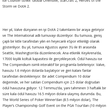
ise Counter-Strike: Global Offensive, StarCraft 2, Heroes of the
Storm ve DotA 2.
Her yıl, Valve dünyanın en iyi DotA 2 takımlarını bir araya getiriyor
ve The International adlı turnuvayı düzenliyor. Bu turnuva, geniş
çaplı bir kitle tarafından yılın en heyecanlı eSpor etkinliği olarak
gösteriliyor. Bu yıl, turnuva Ağustos ayının 3’ü ile 8’i arasında
Seattle, Washington’da düzenlenecek. Ana etkinlik KeyArena’da,
17000 kişilik koltuk kapasitesi ile gerçekleşecek. Ödül havuzu ise
The Compendium isimli interaktif bir programla belirleniyor. Valve,
havuzu 1.6 milyon dolarda başlatıyor ve geri kalanı fanlar
tarafından destekleniyor. Bir adet Compendium 10 dolar
değerinde, ve her satılan Compendium için 2.5 dolar doğrudan
ödül havuzuna gidiyor. 12 Temmuz’da, yani tahminen 3 haftalık bir
süre kala ödül havuzu 16.5 milyon dolara ulaşmış durumda. Bu,
The World Series of Poker Winner’dan (8.5 milyon dolar), The
Player’s Championship Golf Event on the PGA Tour’dan (10 milyon