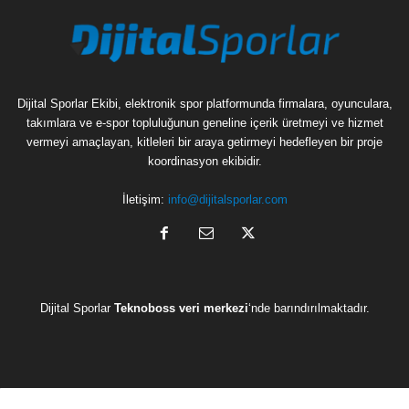
Dijital Sporlar Ekibi, elektronik spor platformunda firmalara, oyunculara,
takımlara ve e-spor topluluğunun geneline içerik üretmeyi ve hizmet
vermeyi amaçlayan, kitleleri bir araya getirmeyi hedefleyen bir proje
koordinasyon ekibidir.
İletişim:
info@dijitalsporlar.com
Dijital Sporlar
Teknoboss veri merkezi
‘nde barındırılmaktadır.
C
D
H
H
L
O
Hakkımızda
Reklam