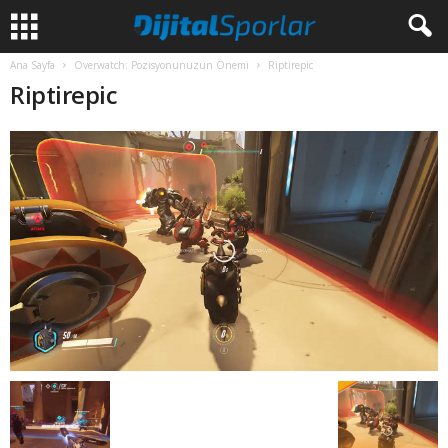
Ana Sayfa
Overwatch: Pozisyonunuzun Önemi
Riptirepic
Riptirepic