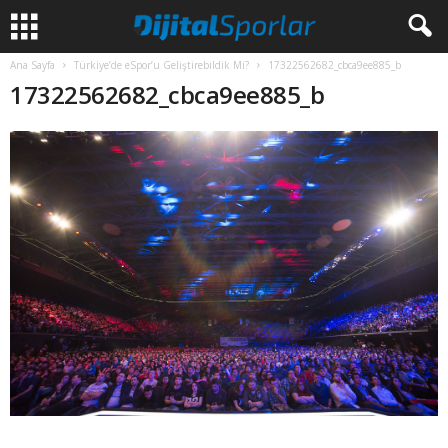
Ana Sayfa
Türkiye’de eSpor’u Geliştirebildik Mi?
17322562682_cbca9ee885_b
17322562682_cbca9ee885_b