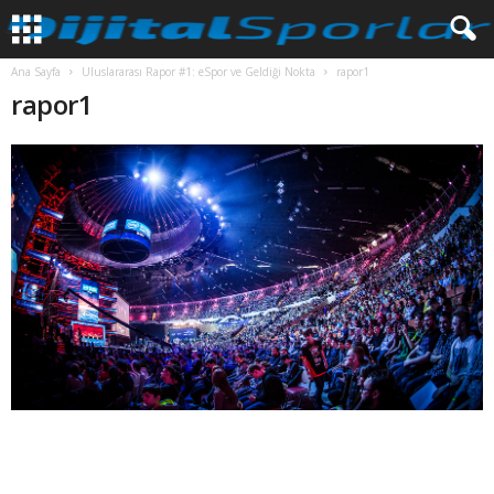
Ana Sayfa
Uluslararası Rapor #1: eSpor ve Geldiği Nokta
rapor1
rapor1