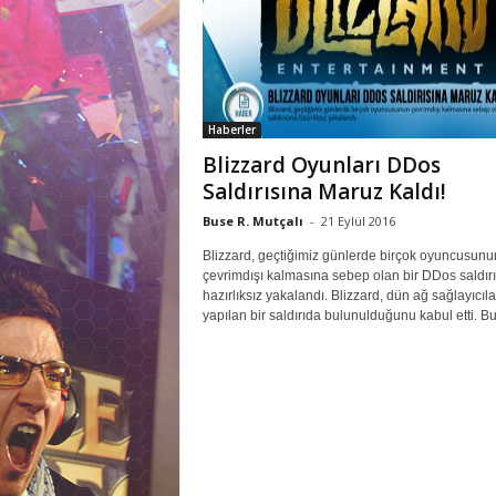
M
r
l
a
r
Haberler
Blizzard Oyunları DDos
Saldırısına Maruz Kaldı!
Buse R. Mutçalı
-
21 Eylül 2016
Blizzard, geçtiğimiz günlerde birçok oyuncusunu
çevrimdışı kalmasına sebep olan bir DDos saldır
hazırlıksız yakalandı. Blizzard, dün ağ sağlayıcıla
yapılan bir saldırıda bulunulduğunu kabul etti. Bu.