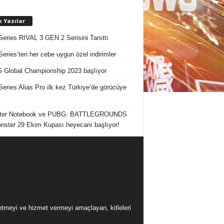
n Yazılar
Series RIVAL 3 GEN 2 Serisini Tanıttı
Series’ten her cebe uygun özel indirimler
Global Championship 2023 başlıyor
Series Alias Pro ilk kez Türkiye’de görücüye
ter Notebook ve PUBG: BATTLEGROUNDS
onster 29 Ekim Kupası heyecanı başlıyor!
üretmeyi ve hizmet vermeyi amaçlayan, kitleleri