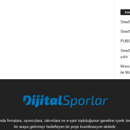
So
Steel
Steel
PUBG 
Steel
çıktı
Mons
ile M
munda firmalara, oyunculara, takımlara ve e-spor topluluğunun geneline içerik 
bir araya getirmeyi hedefleyen bir proje koordinasyon ekibidir.