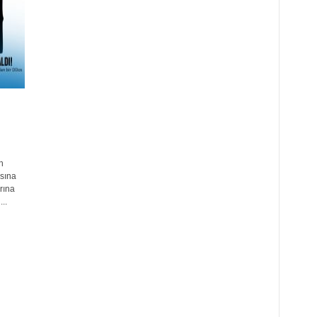
n
ısına
rına
..