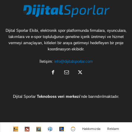
Dijital Sporlar Ekibi, elektronik spor platformunda firmalara, oyunculara,
takımlara ve e-spor topluluğunun geneline içerik üretmeyi ve hizmet
vermeyi amaçlayan, kitleleri bir araya getirmeyi hedefleyen bir proje
koordinasyon ekibidir.
İletişim:
info@dijitalsporlar.com
Dijital Sporlar
Teknoboss veri merkezi
‘nde barındırılmaktadır.
C
D
H
H
L
O
Hakkımızda
Reklam