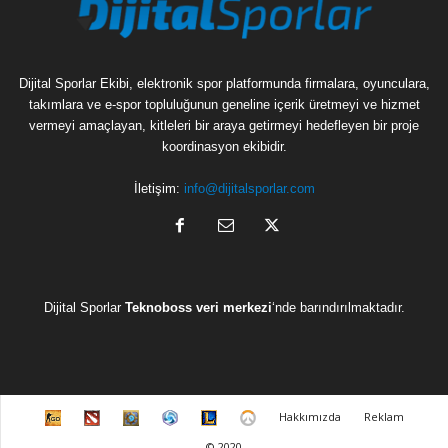
Dijital Sporlar Ekibi, elektronik spor platformunda firmalara, oyunculara,
takımlara ve e-spor topluluğunun geneline içerik üretmeyi ve hizmet
vermeyi amaçlayan, kitleleri bir araya getirmeyi hedefleyen bir proje
koordinasyon ekibidir.
İletişim:
info@dijitalsporlar.com
Dijital Sporlar
Teknoboss veri merkezi
‘nde barındırılmaktadır.
C
D
H
H
L
O
Hakkımızda
Reklam
S
o
e
e
e
v
© 2020