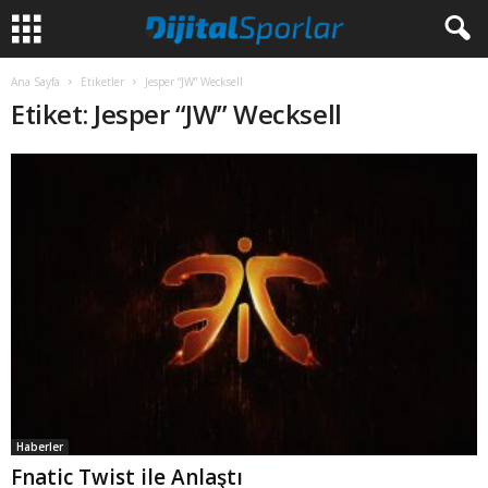
Ana Sayfa
Etiketler
Jesper “JW” Wecksell
Etiket: Jesper “JW” Wecksell
Haberler
Fnatic Twist ile Anlaştı