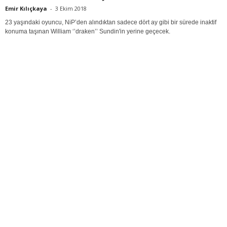
Emir Kılıçkaya
-
3 Ekim 2018
23 yaşındaki oyuncu, NiP’den alındıktan sadece dört ay gibi bir sürede inaktif
konuma taşınan William ‘’draken’’ Sundin'in yerine geçecek.