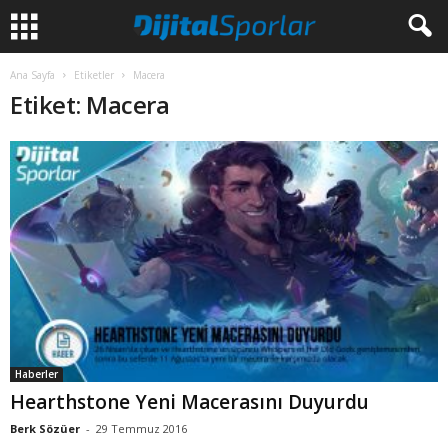
Ana Sayfa
Etiketler
Macera
Etiket: Macera
Haberler
Hearthstone Yeni Macerasını Duyurdu
Berk Sözüer
-
29 Temmuz 2016