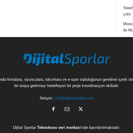
Steel
çıktı
Mons
ile M
munda firmalara, oyunculara, takımlara ve e-spor topluluğunun geneline içerik 
bir araya getirmeyi hedefleyen bir proje koordinasyon ekibidir.
İletişim:
info@dijitalsporlar.com
Dijital Sporlar
Teknoboss veri merkezi
‘nde barındırılmaktadır.