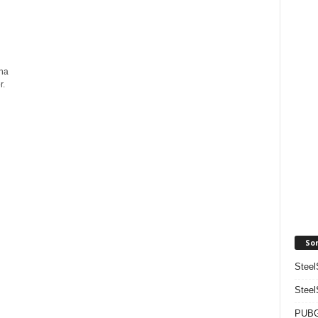
na
r.
So
Steel
Steel
PUBG 