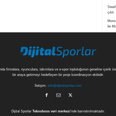
Steel
çıktı
Mons
ile M
munda firmalara, oyunculara, takımlara ve e-spor topluluğunun geneline içerik 
bir araya getirmeyi hedefleyen bir proje koordinasyon ekibidir.
İletişim:
info@dijitalsporlar.com
Dijital Sporlar
Teknoboss veri merkezi
‘nde barındırılmaktadır.