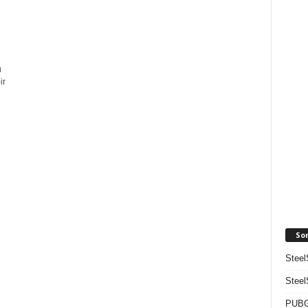
ü
ir
So
Steel
Steel
PUBG 