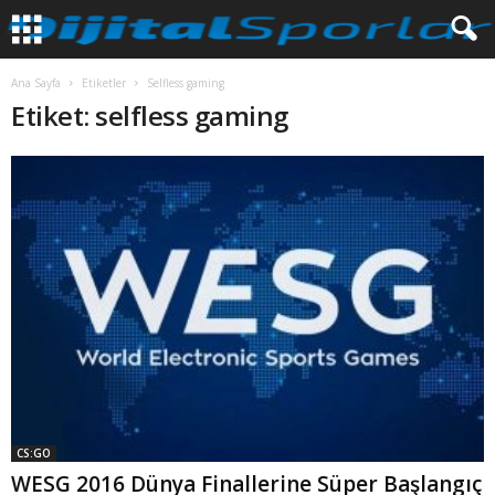
Ana Sayfa
Etiketler
Selfless gaming
Etiket: selfless gaming
CS:GO
WESG 2016 Dünya Finallerine Süper Başlangıç