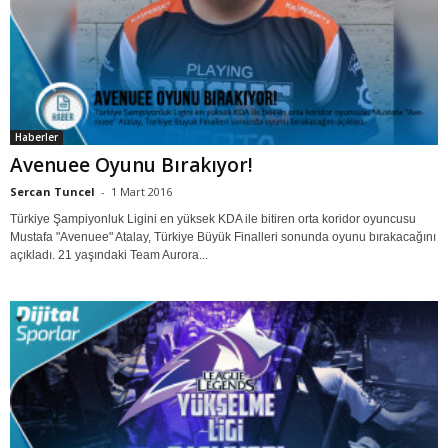
Haberler
Avenuee Oyunu Bırakıyor!
Sercan Tuncel
-
1 Mart 2016
Türkiye Şampiyonluk Ligini en yüksek KDA ile bitiren orta koridor oyuncusu
Mustafa "Avenuee" Atalay, Türkiye Büyük Finalleri sonunda oyunu bırakacağını
açıkladı. 21 yaşındaki Team Aurora...