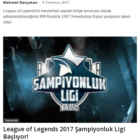
Mehmet Nalçakan
-
9 Temmuz 2017
League of Legends'in mevsimsel yapılan bölge turnuvası olarak
adlandırabileceğimiz Rift Rivals'te 1907 Fenerbahçe Espor şampiyon takım
oldu!
Haberler
League of Legends 2017 Şampiyonluk Ligi
Başlıyor!