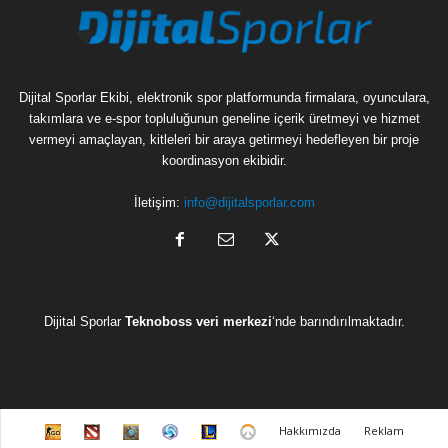
Dijital Sporlar Ekibi, elektronik spor platformunda firmalara, oyunculara,
takımlara ve e-spor topluluğunun geneline içerik üretmeyi ve hizmet
vermeyi amaçlayan, kitleleri bir araya getirmeyi hedefleyen bir proje
koordinasyon ekibidir.
İletişim:
info@dijitalsporlar.com
Dijital Sporlar
Teknoboss veri merkezi
‘nde barındırılmaktadır.
C
D
H
H
L
O
Hakkımızda
Reklam