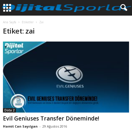
Ana Sayfa
Etiketler
Zai
Etiket: zai
Dota 2
Evil Geniuses Transfer Döneminde!
Hamit Can Sayılgan
-
29 Ağustos 2016