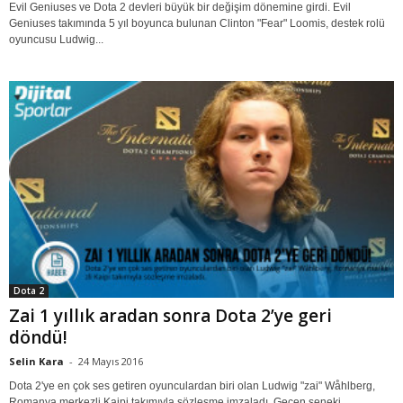
Evil Geniuses ve Dota 2 devleri büyük bir değişim dönemine girdi. Evil
Geniuses takımında 5 yıl boyunca bulunan Clinton "Fear" Loomis, destek rolü
oyuncusu Ludwig...
Dota 2
Zai 1 yıllık aradan sonra Dota 2’ye geri
döndü!
Selin Kara
-
24 Mayıs 2016
Dota 2'ye en çok ses getiren oyunculardan biri olan Ludwig "zai" Wåhlberg,
Romanya merkezli Kaipi takımıyla sözleşme imzaladı. Geçen seneki